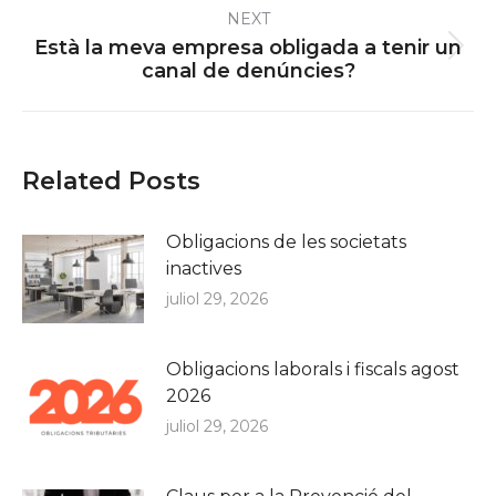
NEXT
Està la meva empresa obligada a tenir un
Next
canal de denúncies?
post:
Related Posts
Obligacions de les societats
inactives
juliol 29, 2026
Obligacions laborals i fiscals agost
2026
juliol 29, 2026