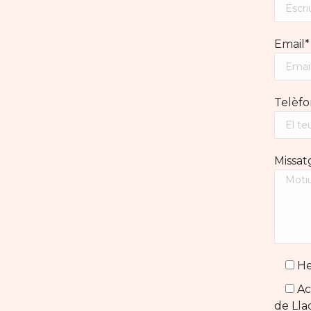
Email*
Telèfo
Missat
He 
Acc
de Lla