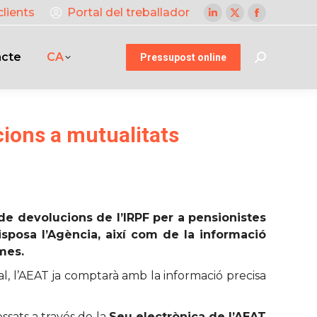
clients
Portal del treballador
Linkedin
X
Facebook
page
page
page
acte
CA
opens
opens
opens
Pressupost online
Search:
in
in
in
new
new
new
window
window
window
cions a mutualitats
 de devolucions de l’IRPF per a pensionistes
isposa l’Agència, així com de la informació
smes.
al, l’AEAT ja comptarà amb la informació precisa
essats a través de la
Seu electrònica de l’AEAT