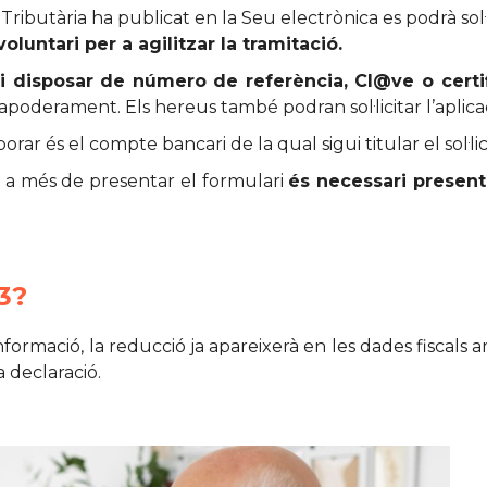
 Tributària ha publicat en la Seu electrònica es podrà sol·l
voluntari per a agilitzar la tramitació.
i disposar de número de referència, Cl@ve o certifi
poderament. Els hereus també podran sol·licitar l’aplicac
orar és el compte bancari de la qual sigui titular el sol·lic
, a més de presentar el formulari
és necessari present
3?
a informació, la reducció ja apareixerà en les dades fiscal
a declaració.