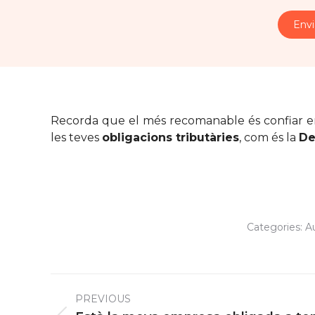
Recorda que el més recomanable és confiar e
les teves
obligacions tributàries
, com és la
De
Categories:
A
Post
PREVIOUS
navigation