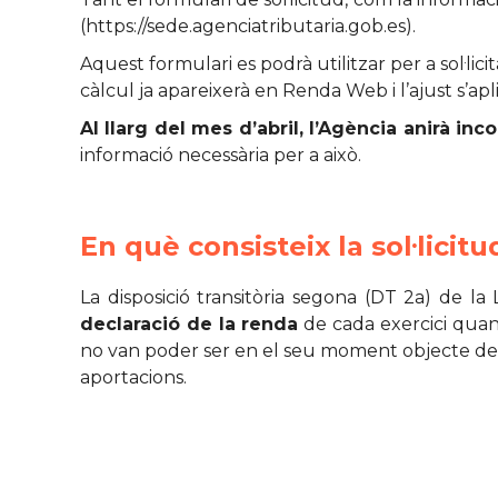
(https://sede.agenciatributaria.gob.es).
Aquest formulari es podrà utilitzar per a sol·lic
càlcul ja apareixerà en Renda Web i l’ajust s’ap
Al llarg del mes d’abril, l’Agència anirà inc
informació necessària per a això.
En què consisteix la sol·licit
La disposició transitòria segona (DT 2a) de la 
declaració de la renda
de cada exercici qua
no van poder ser en el seu moment objecte de 
aportacions.