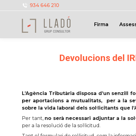
934 646 210
Firma
Assess
Devolucions del IR
L’Agència Tributària disposa d’un senzill f
per aportacions a mutualitats, per a la se
sobre la vida laboral dels sol·licitants que 
Per tant,
no serà necessari adjuntar a la s
per a la resolució de la sol·licitud.
Tant el formulari de sol·licitud, com la informac