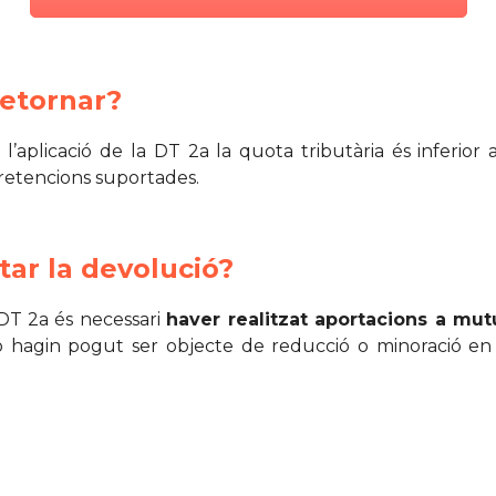
retornar?
’aplicació de la DT 2a la quota tributària és inferior
 retencions suportades.
itar la devolució?
 DT 2a és necessari
haver realitzat aportacions a mutu
o hagin pogut ser objecte de reducció o minoració en 