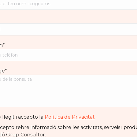
n*
ge*
llegit i accepto la
Política de Privacitat
epto rebre informació sobre les activitats, serveis i pro
dó Grup Consultor.