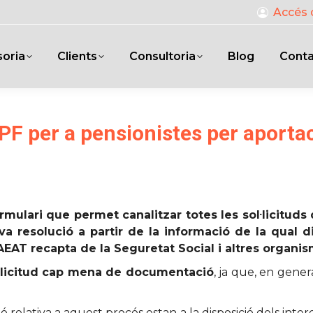
Accés 
oria
Clients
Consultoria
Blog
Cont
PF per a pensionistes per aporta
ormulari que permet canalitzar totes les sol·licituds
va resolució a partir de la informació de la qual d
l’AEAT recapta de la Seguretat Social i altres organi
ol·licitud cap mena de documentació
, ja que, en gener
ió relativa a aquest procés estan a la disposició dels inter