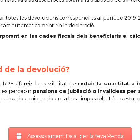
itar totes les devolucions corresponents al període 2019-2
licarà automàticament en la declaració.
orporant en les dades fiscals dels beneficiaris el càl
ud de la devolució?
LIRPF ofereix la possibilitat de
reduir la quantitat a 
n es percebin
pensions de jubilació o invalidesa per 
reducció o minoració en la base imposable. D’aquesta ma
Assessorament fiscal per la teva Renda