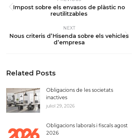
navigation
Impost sobre els envasos de plàstic no
Previous
reutilitzables
post:
NEXT
Nous criteris d’Hisenda sobre els vehicles
Next
d’empresa
post:
Related Posts
Obligacions de les societats
inactives
juliol 29, 2026
Obligacions laborals i fiscals agost
2026