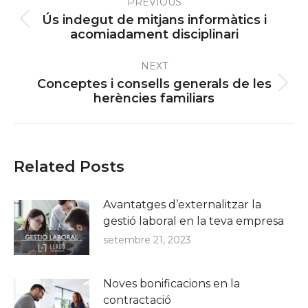
PREVIOUS
navigation
Ús indegut de mitjans informàtics i
Previous
acomiadament disciplinari
post:
NEXT
Conceptes i consells generals de les
Next
herències familiars
post:
Related Posts
Avantatges d’externalitzar la
gestió laboral en la teva empresa
setembre 21, 2023
Noves bonificacions en la
contractació