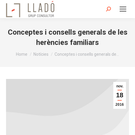
Search:
Conceptes i consells generals de les
herències familiars
You are here:
Home
Notícies
Conceptes i consells generals de…
nov.
18
2016