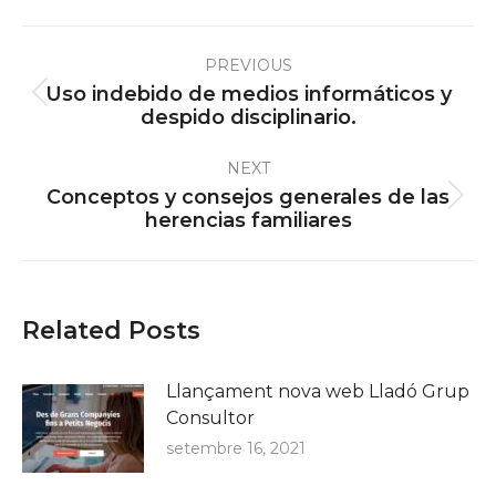
Post
PREVIOUS
navigation
Uso indebido de medios informáticos y
Previous
despido disciplinario.
post:
NEXT
Conceptos y consejos generales de las
Next
herencias familiares
post:
Related Posts
Llançament nova web Lladó Grup
Consultor
setembre 16, 2021