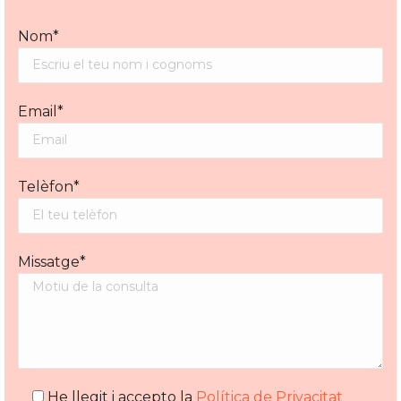
Nom*
Email*
Telèfon*
Missatge*
He llegit i accepto la
Política de Privacitat