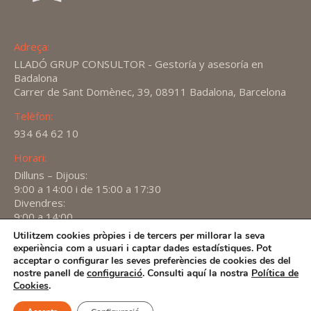
Adreça:
LLADÓ GRUP CONSULTOR - Gestoría y asesoría en
Badalona
Carrer de Sant Domènec, 39, 08911 Badalona, Barcelona
Telèfon:
934 64 62 10
Horari:
Dilluns – Dijous:
9:00 a 14:00 i de 15:00 a 17:30
Divendres:
9:00 a 14:00
Utilitzem cookies pròpies i de tercers per millorar la seva
Find us on:
experiència com a usuari i captar dades estadístiques. Pot
X
YouTube
Linkedin
acceptar o configurar les seves preferències de cookies des del
page
page
page
nostre panell de
configuració
. Consulti aquí la nostra
Política de
2026 -
Avís Legal
-
Política de privacitat
-
Política de
Cookies
.
opens
opens
opens
Cookies
in
in
in