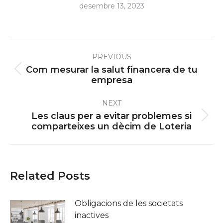
desembre 13, 2023
Post
PREVIOUS
navigation
Com mesurar la salut financera de tu
Previous
empresa
post:
NEXT
Les claus per a evitar problemes si
Next
comparteixes un dècim de Loteria
post:
Related Posts
Obligacions de les societats
inactives