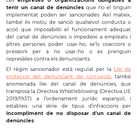
Les
empreses o organitzacions obligades a
tenir un canal de denúncies
que no el tinguin
implementat poden ser sancionades. Així mateix,
també és motiu de sanció qualsevol conducta o
acció que impossibiliti el funcionament adequat
del canal de denúncies o impedeixi a empleats i
altres persones poder usar-ho, se’ls coaccioni o
pressioni per a no usar-ho o es prenguin
represàlies contra els denunciants.
El règim sancionador està regulat per la
Llei de
protecció del denunciant de corrupció
, també
anomenada llei del canal de denúncies, que
transposa la Directiva Whistleblowing (Directiva UE
2019/1937) a l’ordenament jurídic espanyol, i
estableix una sèrie de tipus d’infraccions per
incompliment de no disposar d’un canal de
denúncies
.