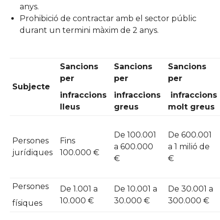
anys.
Prohibició de contractar amb el sector públic
durant un termini màxim de 2 anys.
Sancions
Sancions
Sancions
per
per
per
Subjecte
infraccions
infraccions
infraccions
lleus
greus
molt greus
De 100.001
De 600.001
Persones
Fins
a 600.000
a 1 milió de
jurídiques
100.000 €
€
€
Persones
De 1.001 a
De 10.001 a
De 30.001 a
10.000 €
30.000 €
300.000 €
físiques