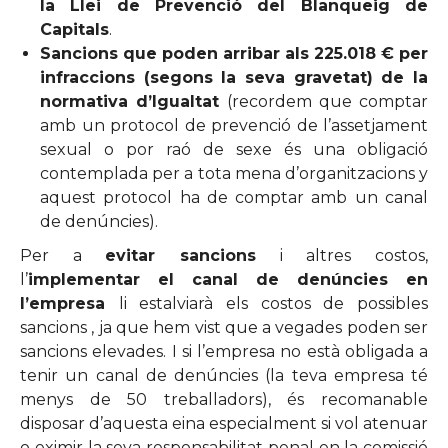
la Llei de Prevenció del Blanqueig de
Capitals
.
Sancions que poden arribar als 225.018 € per
infraccions (segons la seva gravetat) de la
normativa d’Igualtat
(recordem que comptar
amb un protocol de prevenció de l’assetjament
sexual o por raó de sexe és una obligació
contemplada per a tota mena d’organitzacions y
aquest protocol ha de comptar amb un canal
de denúncies).
Per a
evitar sancions
i altres costos,
l’
implementar el canal de denúncies en
l’empresa
li estalviarà els costos de possibles
sancions , ja que hem vist que a vegades poden ser
sancions elevades. I si l’empresa no està obligada a
tenir un canal de denúncies (la teva empresa té
menys de 50 treballadors), és recomanable
disposar d’aquesta eina especialment si vol atenuar
o eximir la seva responsabilitat penal en la comissió