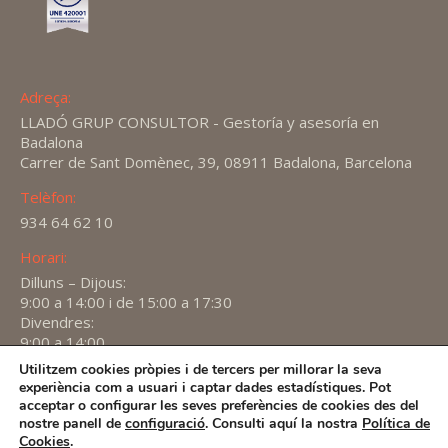
Adreça:
LLADÓ GRUP CONSULTOR - Gestoría y asesoría en
Badalona
Carrer de Sant Domènec, 39, 08911 Badalona, Barcelona
Telèfon:
934 64 62 10
Horari:
Dilluns – Dijous:
9:00 a 14:00 i de 15:00 a 17:30
Divendres:
9:00 a 14:00
Utilitzem cookies pròpies i de tercers per millorar la seva
Find us on:
experiència com a usuari i captar dades estadístiques. Pot
X
YouTube
Linkedin
acceptar o configurar les seves preferències de cookies des del
page
page
page
nostre panell de
configuració
. Consulti aquí la nostra
Política de
2026 -
Avís Legal
-
Política de privacitat
-
Política de
Cookies
.
opens
opens
opens