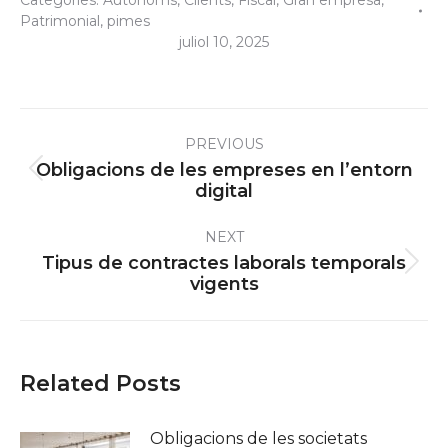
Categories:
Autònoms
,
Clients
,
Fiscal
,
Gran empresa
,
Patrimonial
,
pimes
juliol 10, 2025
Post
PREVIOUS
navigation
Obligacions de les empreses en l’entorn
Previous
digital
post:
NEXT
Tipus de contractes laborals temporals
Next
vigents
post:
Related Posts
Obligacions de les societats