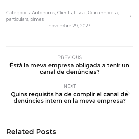
Categories:
Autònoms
,
Clients
,
Fiscal
,
Gran empresa
,
particulars
,
pimes
novembre 29, 2023
Post
PREVIOUS
navigation
Està la meva empresa obligada a tenir un
Previous
canal de denúncies?
post:
NEXT
Quins requisits ha de complir el canal de
Next
denúncies intern en la meva empresa?
post:
Related Posts