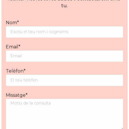
tu.
Nom*
Email*
Telèfon*
Missatge*