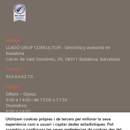
Adreça:
LLADÓ GRUP CONSULTOR - Gestoría y asesoría en
Badalona
Carrer de Sant Domènec, 39, 08911 Badalona, Barcelona
Telèfon:
934 64 62 10
Horari:
Dilluns – Dijous:
9:00 a 14:00 i de 15:00 a 17:30
Divendres:
9:00 a 14:00
Utilitzem cookies pròpies i de tercers per millorar la seva
Find us on:
experiència com a usuari i captar dades estadístiques. Pot
X
YouTube
Linkedin
acceptar o configurar les seves preferències de cookies des del