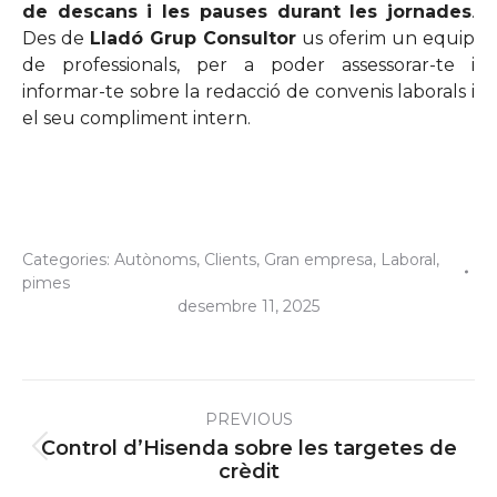
de descans i les pauses durant les jornades
.
Des de
Lladó Grup Consultor
us oferim un equip
de professionals, per a poder assessorar-te i
informar-te sobre la redacció de convenis laborals i
el seu compliment intern.
Categories:
Autònoms
,
Clients
,
Gran empresa
,
Laboral
,
pimes
desembre 11, 2025
Post
PREVIOUS
navigation
Control d’Hisenda sobre les targetes de
Previous
crèdit
post: