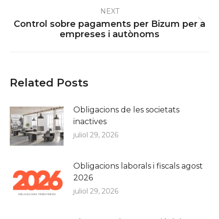
NEXT
Control sobre pagaments per Bizum per a
Next
empreses i autònoms
post:
Related Posts
Obligacions de les societats
inactives
juliol 29, 2026
Obligacions laborals i fiscals agost
2026
juliol 29, 2026