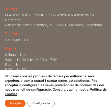
Adreça:
LLADÓ GRUP CONSULTOR - Gestoría y asesoría en
Badalona
Carrer de Sant Domènec, 39, 08911 Badalona, Barcelona
Telèfon:
934 64 62 10
Horari:
Dilluns – Dijous:
9:00 a 14:00 i de 15:00 a 17:30
Divendres:
9:00 a 14:00
Utilitzem cookies pròpies i de tercers per millorar la seva
Find us on:
experiència com a usuari i captar dades estadístiques. Pot
X
YouTube
Linkedin
acceptar o configurar les seves preferències de cookies des del
page
page
page
nostre panell de
configuració
. Consulti aquí la nostra
Política de
2026 -
Avís Legal
-
Política de privacitat
-
Política de
Cookies
.
opens
opens
opens
Cookies
in
in
in
Accepta
Configuració
new
new
new