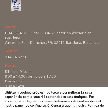
Adreça:
LLADÓ GRUP CONSULTOR - Gestoría y asesoría en
Badalona
Carrer de Sant Domènec, 39, 08911 Badalona, Barcelona
Telèfon:
934 64 62 10
Horari:
Dilluns – Dijous:
9:00 a 14:00 i de 15:00 a 17:30
Divendres:
9:00 a 14:00
Utilitzem cookies pròpies i de tercers per millorar la seva
Find us on:
experiència com a usuari i captar dades estadístiques. Pot
X
YouTube
Linkedin
acceptar o configurar les seves preferències de cookies des del
page
page
page
nostre panell de
configuració
. Consulti aquí la nostra
Política de