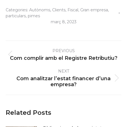
Categories:
Autònoms
,
Clients
,
Fiscal
,
Gran empresa
,
particulars
,
pimes
març 8, 2023
Post
PREVIOUS
navigation
Previous
Com complir amb el Registre Retributiu?
post:
NEXT
Com analitzar l’estat financer d’una
Next
empresa?
post:
Related Posts