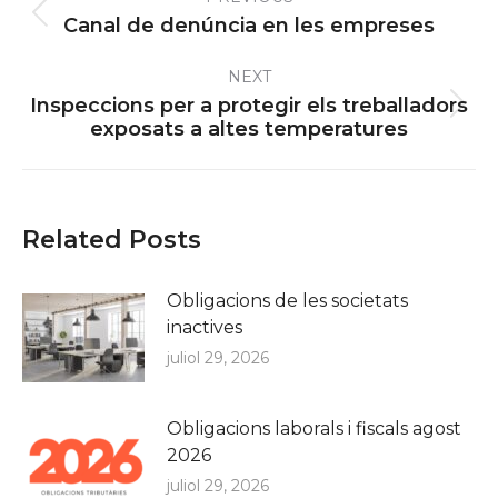
navigation
Previous
Canal de denúncia en les empreses
post:
NEXT
Inspeccions per a protegir els treballadors
Next
exposats a altes temperatures
post:
Related Posts
Obligacions de les societats
inactives
juliol 29, 2026
Obligacions laborals i fiscals agost
2026
juliol 29, 2026