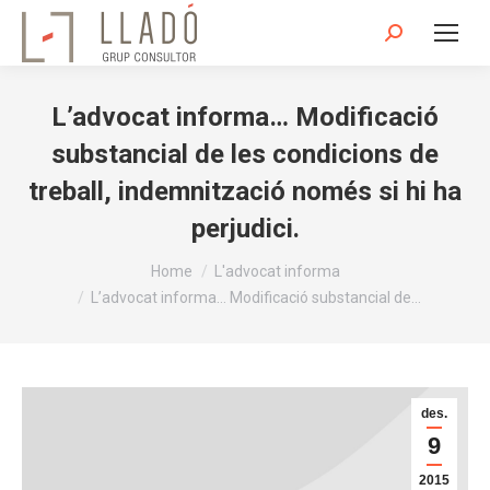
Search:
L’advocat informa… Modificació
substancial de les condicions de
treball, indemnització només si hi ha
perjudici.
You are here:
Home
L'advocat informa
L’advocat informa… Modificació substancial de…
des.
9
2015