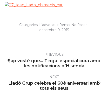
Categories:
L'advocat informa
,
Notícies
desembre 9, 2015
Post
PREVIOUS
navigation
Sap vostè que… Tingui especial cura amb
Previous
les notificacions d’Hisenda
post:
NEXT
Lladó Grup celebra el 60è aniversari amb
Next
tots els seus
post: