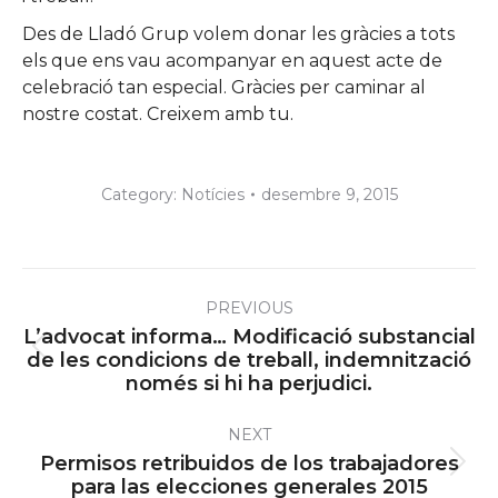
Des de Lladó Grup volem donar les gràcies a tots
els que ens vau acompanyar en aquest acte de
celebració tan especial. Gràcies per caminar al
nostre costat. Creixem amb tu.
Category:
Notícies
desembre 9, 2015
Post
PREVIOUS
navigation
L’advocat informa… Modificació substancial
Previous
de les condicions de treball, indemnització
només si hi ha perjudici.
post:
NEXT
Permisos retribuidos de los trabajadores
Next
para las elecciones generales 2015