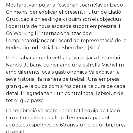
Més tard, van pujar a l’escenari Joan i Xavier Lladó
Chimenis, per explicar el present i futur de Lladó
Grup, cap a on es dirigeix i quins són els objectius:
l’obertura de nous espaisde suport empresarial i
Co Working i l’internacionalitzacióde
l’empresamitjançant l’acord de representació de la
Federació Industrial de Shenzhen (Xina).
Per acabar aquella vetllada, va pujar a l’escenari
Nandu Jubany, cuiner amb una estrella Michelín i
amb diferents locals gastronòmics. Va explicar la
seva història i la manera de treball. Una empresa
gran que la cuida com si fos petita, té cura de cada
detall i li agrada tenir un control total i absolut de
tot el que passa.
La celebració va acabar amb tot l’equip de Lladó
Grup Consultor a dalt de l’escenari apagant
aquestes espelmes de 60 anys: unió, equilibri, força
i treball.