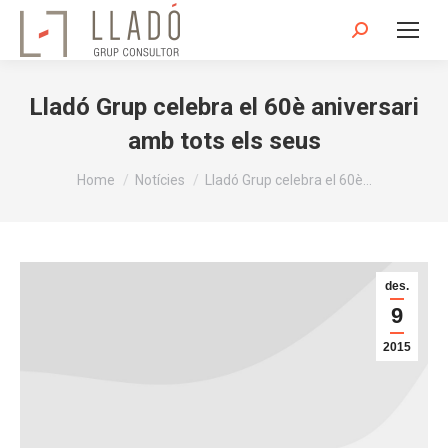
Search:
Lladó Grup celebra el 60è aniversari
amb tots els seus
You are here:
Home
Notícies
Lladó Grup celebra el 60è…
des.
9
2015