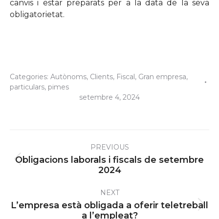
canvis i estar preparats per a la data de la seva
obligatorietat.
Categories:
Autònoms
,
Clients
,
Fiscal
,
Gran empresa
,
particulars
,
pimes
setembre 4, 2024
Post
PREVIOUS
navigation
Obligacions laborals i fiscals de setembre
Previous
2024
post:
NEXT
L’empresa està obligada a oferir teletreball
Next
a l’empleat?