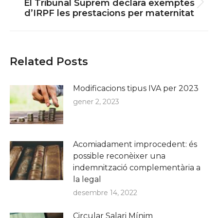
El Tribunal Suprem declara exemptes
Next
d’IRPF les prestacions per maternitat
post:
Related Posts
Modificacions tipus IVA per 2023
gener 2, 2023
Acomiadament improcedent: és
possible reconèixer una
indemnització complementària a
la legal
desembre 14, 2022
Circular Salari Mínim