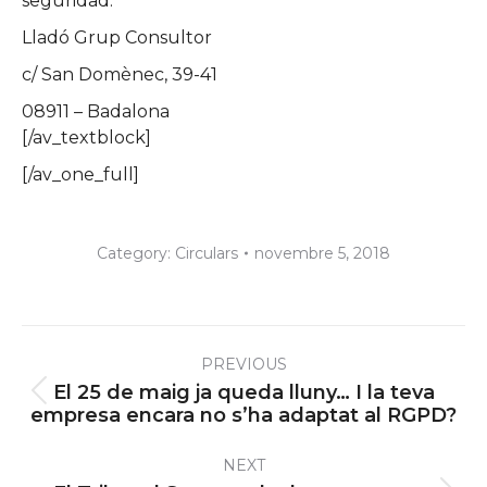
seguridad.
Lladó Grup Consultor
c/ San Domènec, 39-41
08911 – Badalona
[/av_textblock]
[/av_one_full]
Category:
Circulars
novembre 5, 2018
Post
PREVIOUS
navigation
El 25 de maig ja queda lluny… I la teva
Previous
empresa encara no s’ha adaptat al RGPD?
post:
NEXT