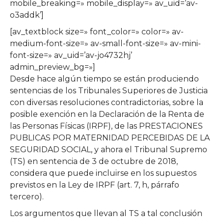
mobile_breaking=» mobile_display=» av_uid=’av-
o3addk’]
[av_textblock size=» font_color=» color=» av-
medium-font-size=» av-small-font-size=» av-mini-
font-size=» av_uid=’av-jo4732hj’
admin_preview_bg=»]
Desde hace algún tiempo se están produciendo
sentencias de los Tribunales Superiores de Justicia
con diversas resoluciones contradictorias, sobre la
posible exención en la Declaración de la Renta de
las Personas Físicas (IRPF), de las PRESTACIONES
PUBLICAS POR MATERNIDAD PERCEBIDAS DE LA
SEGURIDAD SOCIAL, y ahora el Tribunal Supremo
(TS) en sentencia de 3 de octubre de 2018,
considera que puede incluirse en los supuestos
previstos en la Ley de IRPF (art. 7, h, párrafo
tercero).
Los argumentos que llevan al TS a tal conclusión