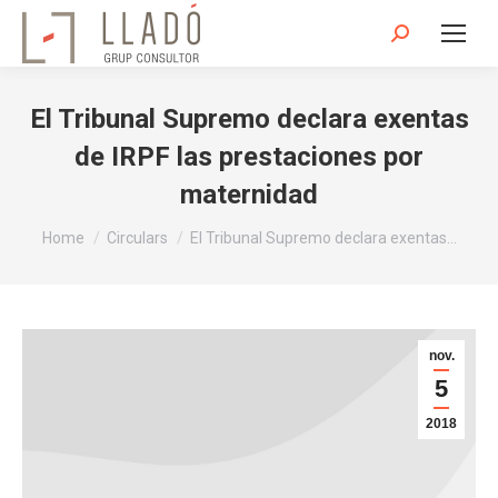
Search:
El Tribunal Supremo declara exentas
de IRPF las prestaciones por
maternidad
You are here:
Home
Circulars
El Tribunal Supremo declara exentas…
nov.
5
2018