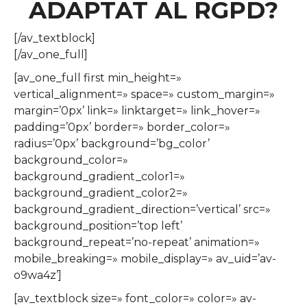
ADAPTAT AL RGPD?
[/av_textblock]
[/av_one_full]
[av_one_full first min_height=»
vertical_alignment=» space=» custom_margin=»
margin=’0px’ link=» linktarget=» link_hover=»
padding=’0px’ border=» border_color=»
radius=’0px’ background=’bg_color’
background_color=»
background_gradient_color1=»
background_gradient_color2=»
background_gradient_direction=’vertical’ src=»
background_position=’top left’
background_repeat=’no-repeat’ animation=»
mobile_breaking=» mobile_display=» av_uid=’av-
o9wa4z’]
[av_textblock size=» font_color=» color=» av-