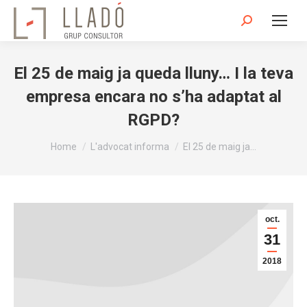
Search:
El 25 de maig ja queda lluny… I la teva
empresa encara no s’ha adaptat al
RGPD?
You are here:
Home
L'advocat informa
El 25 de maig ja…
oct.
31
2018