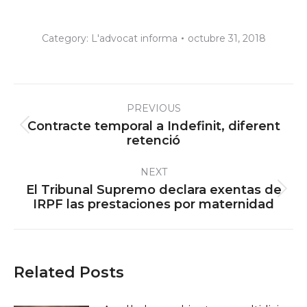
Category:
L'advocat informa
octubre 31, 2018
Post
PREVIOUS
navigation
Contracte temporal a Indefinit, diferent
Previous
retenció
post:
NEXT
El Tribunal Supremo declara exentas de
Next
IRPF las prestaciones por maternidad
post:
Related Posts