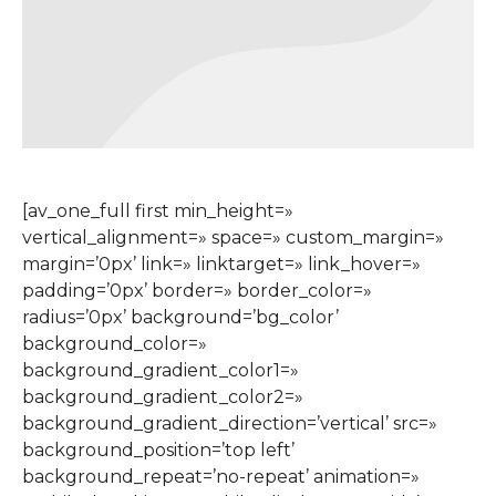
[av_one_full first min_height=»
vertical_alignment=» space=» custom_margin=»
margin=’0px’ link=» linktarget=» link_hover=»
padding=’0px’ border=» border_color=»
radius=’0px’ background=’bg_color’
background_color=»
background_gradient_color1=»
background_gradient_color2=»
background_gradient_direction=’vertical’ src=»
background_position=’top left’
background_repeat=’no-repeat’ animation=»