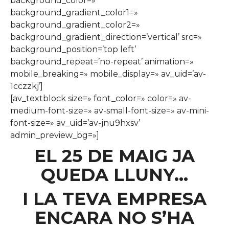
background_color=»
background_gradient_color1=»
background_gradient_color2=»
background_gradient_direction=’vertical’ src=»
background_position=’top left’
background_repeat=’no-repeat’ animation=»
mobile_breaking=» mobile_display=» av_uid=’av-
1cczzkj’]
[av_textblock size=» font_color=» color=» av-
medium-font-size=» av-small-font-size=» av-mini-
font-size=» av_uid=’av-jnu9hxsv’
admin_preview_bg=»]
EL 25 DE MAIG JA
QUEDA LLUNY…
I LA TEVA EMPRESA
ENCARA NO S’HA