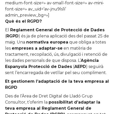
medium-font-size=» av-small-font-size=» av-mini-
font-size=» av_uid=’av-jnu9ls1i’
admin_preview_bg=»]
Què és el RGPD?
El
Reglament General de Protecció de Dades
(
RGPD
) és ja de plena aplicació des del passat 25 de
maig. Una
normativa europea
que obliga a totes
les
empreses a adaptar-se
en matèria de
tractament, recopilació, ús, divulgació i retenció de
les dades personals de que disposa. L’
Agència
Espanyola Protecció de Dades
(
AEPD
) seguirà
sent l’encarregada de vetllar pel seu compliment.
Et gestionem l’adaptació de la teva empresa al
RGPD
Des de l’Àrea de Dret Digital de Lladó Grup
Consultor, t’oferim la
possibilitat d’adaptar la
teva empresa al Reglament General de