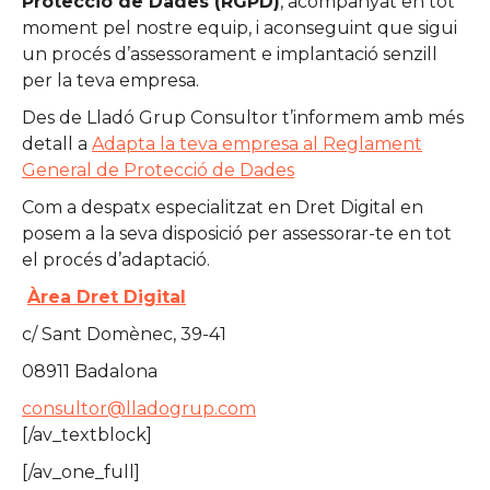
Protecció de Dades (RGPD)
, acompanyat en tot
moment pel nostre equip, i aconseguint que sigui
un procés d’assessorament e implantació senzill
per la teva empresa.
Des de Lladó Grup Consultor t’informem amb més
detall a
Adapta la teva empresa al Reglament
General de Protecció de Dades
Com a despatx especialitzat en Dret Digital en
posem a la seva disposició per assessorar-te en tot
el procés d’adaptació.
Àrea Dret Digital
c/ Sant Domènec, 39-41
08911 Badalona
consultor@lladogrup.com
[/av_textblock]
[/av_one_full]