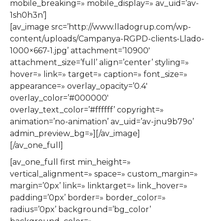
mobile_breaking=» mobile_display=» av_uid=’av-
1sh0h3n’]
[av_image src=’http://www.lladogrup.com/wp-
content/uploads/Campanya-RGPD-clients-Llado-
1000×667-1.jpg’ attachment=’10900′
attachment_size=’full’ align=’center’ styling=»
hover=» link=» target=» caption=» font_size=»
appearance=» overlay_opacity=’0.4′
overlay_color=’#000000′
overlay_text_color=’#ffffff’ copyright=»
animation=’no-animation’ av_uid=’av-jnu9b79o’
admin_preview_bg=»][/av_image]
[/av_one_full]
[av_one_full first min_height=»
vertical_alignment=» space=» custom_margin=»
margin=’0px’ link=» linktarget=» link_hover=»
padding=’0px’ border=» border_color=»
radius=’0px’ background=’bg_color’