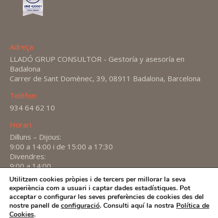
Adreça:
LLADÓ GRUP CONSULTOR - Gestoría y asesoría en
Badalona
Carrer de Sant Domènec, 39, 08911 Badalona, Barcelona
Telèfon:
934 64 62 10
Horari:
Dilluns – Dijous:
9:00 a 14:00 i de 15:00 a 17:30
Divendres:
9:00 a 14:00
Utilitzem cookies pròpies i de tercers per millorar la seva
Find us on:
experiència com a usuari i captar dades estadístiques. Pot
X
YouTube
Linkedin
acceptar o configurar les seves preferències de cookies des del
page
page
page
nostre panell de
configuració
. Consulti aquí la nostra
Política de
2026 -
Avís Legal
-
Política de privacitat
-
Política de
Cookies
.
opens
opens
opens