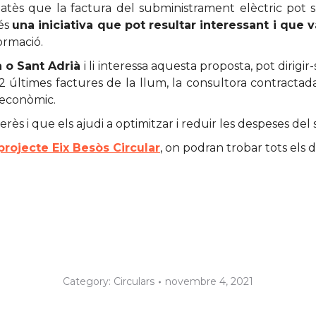
i atès que la factura del subministrament elèctric po
 és
una iniciativa que pot resultar interessant i que 
ormació.
a o Sant Adrià
i li interessa aquesta proposta, pot dirig
 últimes factures de la llum, la consultora contractada
i econòmic.
rès i que els ajudi a optimitzar i reduir les despeses del
projecte Eix Besòs Circular
, on podran trobar tots els d
Category:
Circulars
novembre 4, 2021