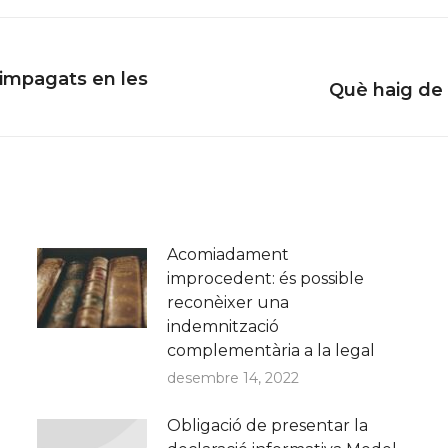
s impagats en les
Next
Què haig de 
post:
Acomiadament
improcedent: és possible
reconèixer una
indemnització
complementària a la legal
desembre 14, 2022
Obligació de presentar la