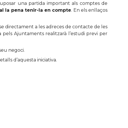
t suposar una partida important als comptes de
val la pena tenir-la en compte
. En els enllaços
ir-se directament a les adreces de contacte de les
 pels Ajuntaments realitzarà l’estudi previ per
 seu negoci.
etalls d’aquesta iniciativa.