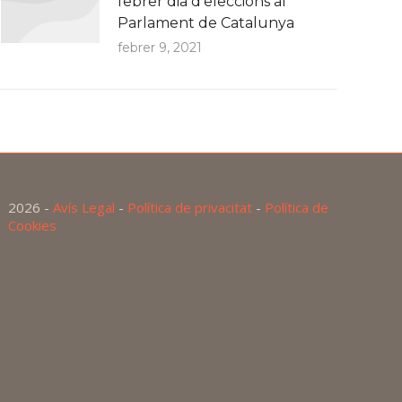
febrer dia d’eleccions al
Parlament de Catalunya
febrer 9, 2021
2026 -
Avís Legal
-
Política de privacitat
-
Política de
Cookies