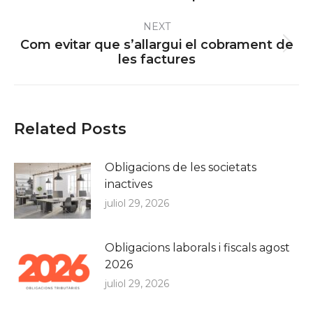
post:
NEXT
Com evitar que s’allargui el cobrament de
Next
les factures
post:
Related Posts
Obligacions de les societats
inactives
juliol 29, 2026
Obligacions laborals i fiscals agost
2026
juliol 29, 2026