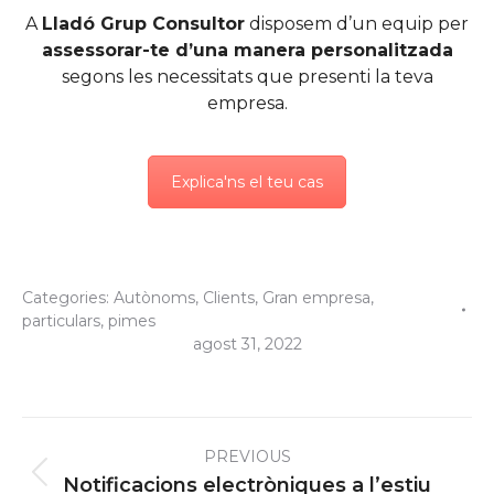
A
Lladó Grup Consultor
disposem d’un equip per
assessorar-te d’una manera personalitzada
segons les necessitats que presenti la teva
empresa.
Explica'ns el teu cas
Categories:
Autònoms
,
Clients
,
Gran empresa
,
particulars
,
pimes
agost 31, 2022
Post
PREVIOUS
navigation
Previous
Notificacions electròniques a l’estiu