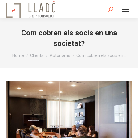
Search:
Com cobren els socis en una
societat?
You are here:
Home
Clients
Autònoms
Com cobren els socis en…