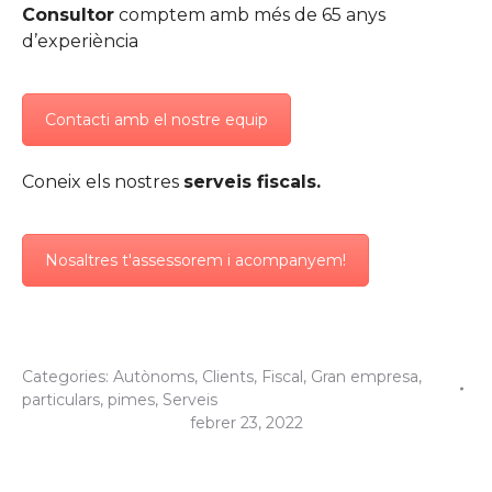
Consultor
comptem amb més de 65 anys
d’experiència
Contacti amb el nostre equip
Coneix els nostres
serveis fiscals.
Nosaltres t'assessorem i acompanyem!
Categories:
Autònoms
,
Clients
,
Fiscal
,
Gran empresa
,
particulars
,
pimes
,
Serveis
febrer 23, 2022