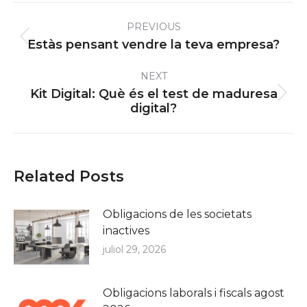
Post
PREVIOUS
navigation
Previous
Estàs pensant vendre la teva empresa?
post:
NEXT
Kit Digital: Què és el test de maduresa
Next
digital?
post:
Related Posts
Obligacions de les societats
inactives
juliol 29, 2026
Obligacions laborals i fiscals agost