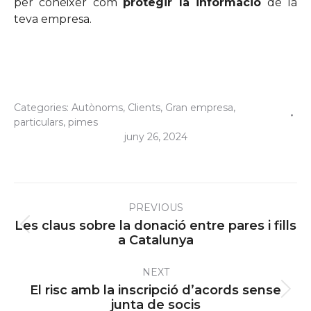
per conèixer com
protegir la informació
de la
teva empresa.
Categories:
Autònoms
,
Clients
,
Gran empresa
,
particulars
,
pimes
juny 26, 2024
Post
PREVIOUS
navigation
Les claus sobre la donació entre pares i fills
Previous
a Catalunya
post:
NEXT
El risc amb la inscripció d’acords sense
Next
junta de socis