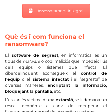
Assessorament integral
Què és i com funciona el
ransomware?
El
software de segrest
, en informàtica, és un
tipus de
malware
o codi maliciós que impedeix l’ús
dels equips o sistemes que infecta. El
ciberdelinqüent aconsegueix el
control de
l’equip
o el
sistema infectat
i el “segresta” de
diverses maneres,
encriptant la informació,
bloquejant la pantalla
, etc.
L’usuari és víctima d’una
extorsió
, se li demana un
rescat econòmic a canvi de recuperar el
funcionament normal del dispositiu o sistema.