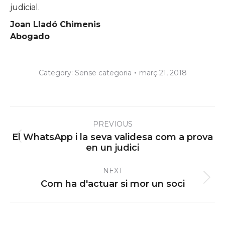
judicial.
Joan Lladó Chimenis
Abogado
Category:
Sense categoria
març 21, 2018
Post
PREVIOUS
navigation
El WhatsApp i la seva validesa com a prova
Previous
en un judici
post:
NEXT
Next
Com ha d'actuar si mor un soci
post: