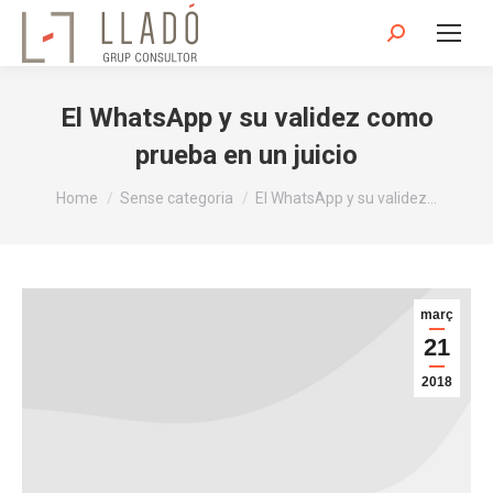
Search:
El WhatsApp y su validez como
prueba en un juicio
You are here:
Home
Sense categoria
El WhatsApp y su validez…
març
21
2018