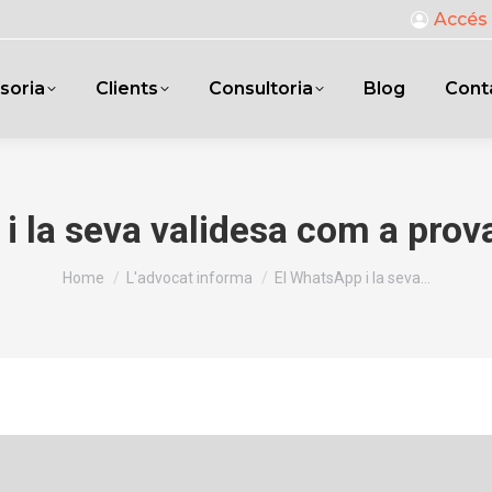
Accés 
soria
Clients
Consultoria
Blog
Cont
i la seva validesa com a prova
You are here:
Home
L'advocat informa
El WhatsApp i la seva…