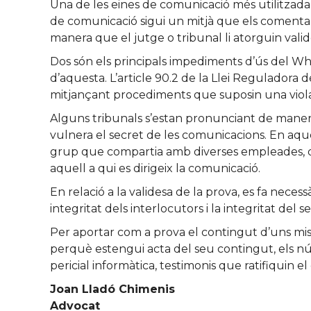
Una de les eines de comunicació més utilitzada
de comunicació sigui un mitjà que els comentaris
manera que el jutge o tribunal li atorguin valid
Dos són els principals impediments d’ús del What
d’aquesta. L’article 90.2 de la Llei Reguladora 
mitjançant procediments que suposin una viola
Alguns tribunals s’estan pronunciant de maner
vulnera el secret de les comunicacions. En aque
grup que compartia amb diverses empleades, desp
aquell a qui es dirigeix la comunicació.
En relació a la validesa de la prova, es fa neces
integritat dels interlocutors i la integritat del 
Per aportar com a prova el contingut d’uns miss
perquè estengui acta del seu contingut, els núm
pericial informàtica, testimonis que ratifiquin el
Joan Lladó Chimenis
Advocat