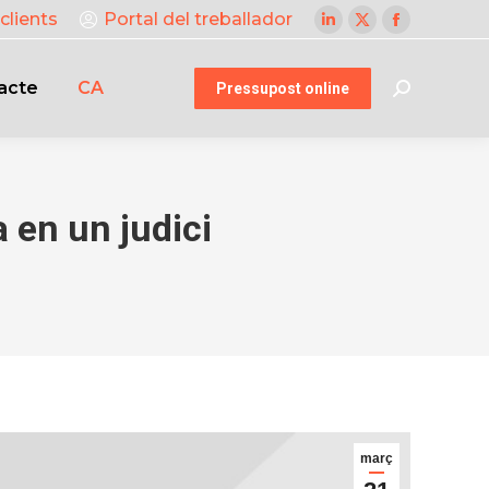
clients
Portal del treballador
Linkedin
X
Facebook
page
page
page
acte
CA
opens
opens
opens
Pressupost online
Search:
in
in
in
new
new
new
window
window
window
 en un judici
març