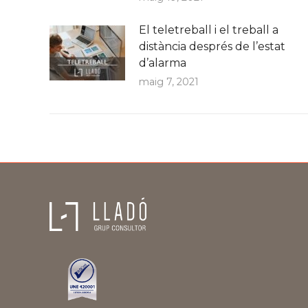
El teletreball i el treball a
distància després de l’estat
d’alarma
maig 7, 2021