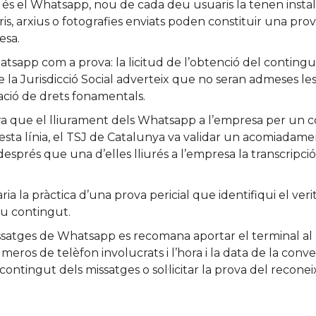
 és el Whatsapp, nou de cada deu usuaris la tenen instal
, arxius o fotografies enviats poden constituir una prova
esa.
sapp com a prova: la licitud de l’obtenció del contingut d
de la Jurisdicció Social adverteix que no seran admeses l
ció de drets fonamentals.
a que el lliurament dels Whatsapp a l’empresa per un c
sta línia, el TSJ de Catalunya va validar un acomiadamen
rés que una d’elles lliurés a l’empresa la transcripció l
sària la pràctica d’una prova pericial que identifiqui el ve
seu contingut.
atges de Whatsapp es recomana aportar el terminal al lle
eros de telèfon involucrats i l’hora i la data de la conv
 contingut dels missatges o sol·licitar la prova del recone