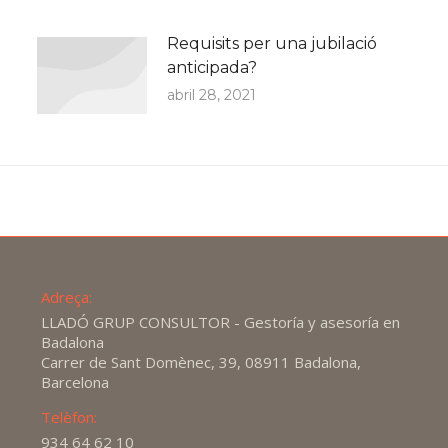
Requisits per una jubilació
anticipada?
abril 28, 2021
Adreça:
LLADÓ GRUP CONSULTOR - Gestoría y asesoría en
Badalona
Carrer de Sant Domènec, 39, 08911 Badalona,
Barcelona
Telèfon:
934 64 62 10