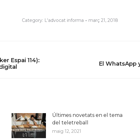
Category:
L'advocat informa
març 21, 2018
er Espai 114):
Next
El WhatsApp y
igital
post:
Últimes novetats en el tema
del teletreball
maig 12, 2021