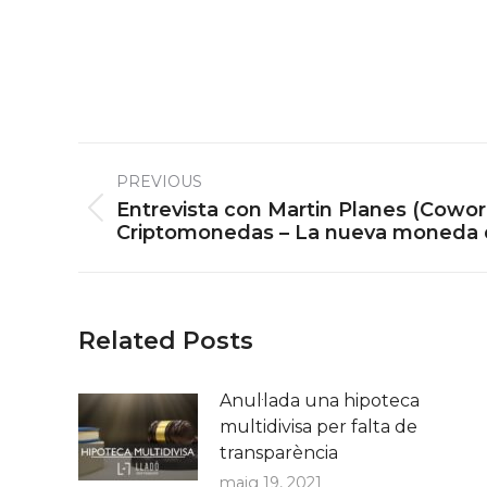
Post
PREVIOUS
navigation
Entrevista con Martin Planes (Cowork
Previous
Criptomonedas – La nueva moneda d
post:
Related Posts
Anul·lada una hipoteca
multidivisa per falta de
transparència
maig 19, 2021