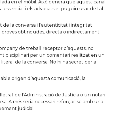
·lada en el mòbil. Això genera que aquest canal
 essencial i els advocats el puguin usar de tal
e la conversa i l’autenticitat i integritat
es proves obtingudes, directa o indirectament,
ompany de treball receptor d’aquests, no
t disciplinari per un comentari realitzat en un
iteral de la conversa. No hi ha secret per a
ritable origen d’aquesta comunicació, la
trat de l’Administració de Justícia o un notari
ersa. A més seria necessari reforçar-se amb una
ixement judicial.