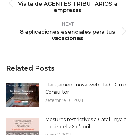
navigation
Visita de AGENTES TRIBUTARIOS a
Previous
empresas
post:
NEXT
8 aplicaciones esenciales para tus
Next
vacaciones
post:
Related Posts
Llançament nova web Lladó Grup
Consultor
setembre 16, 2021
Mesures restrictives a Catalunya a
partir del 26 d’abril
maig 7, 2021