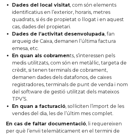
Dades del local visitat
, com són elements
identificatius en l’exterior, horaris, metres
quadrats, si és de propietat o llogat i en aquest
cas, dades del propietari.
Dades de l’activitat desenvolupada
, fan
arqueig de Caixa, demanen l’última factura
emesa, etc.
En quan als cobramen
ts, s’interessen pels
medis utilitzats, com són en metàl·lic, targeta de
crèdit, si tenen terminals de cobrament,
demanen dades dels datafonos, de caixes
registradores, terminals de punt de venda i nom
del software de gestió utilitzat dels mateixos
TPV’S.
En quan a facturació
, sol·liciten l’import de les
vendes del dia, les de l’últim mes complet.
En cas de faltar documentació
, li requereixen
per què l’enviï telemàticament en el termini de