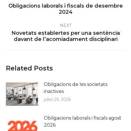
navigation
Obligacions laborals i fiscals de desembre
Previous
2024
post:
NEXT
Novetats establertes per una sentència
Next
davant de l’acomiadament disciplinari
post:
Related Posts
Obligacions de les societats
inactives
juliol 29, 2026
Obligacions laborals i fiscals agost
2026