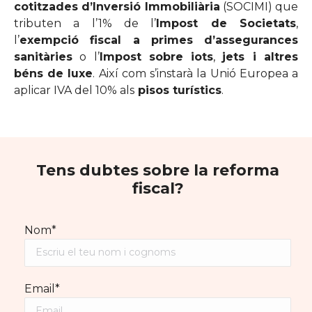
cotitzades d’Inversió Immobiliària
(SOCIMI) que
tributen a l’1% de l’
Impost de Societats
,
l’
exempció fiscal a primes d’assegurances
sanitàries
o l’
Impost sobre iots
,
jets i altres
béns de luxe
. Així com s’instarà la Unió Europea a
aplicar IVA del 10% als
pisos turístics
.
Tens dubtes sobre la reforma
fiscal?
Nom*
Email*