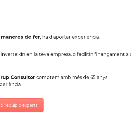
i maneres de fer
, ha d’aportar experiència.
verteixin en la teva empresa, o facilitin finançament a c
rup Consultor
comptem amb més de 65 anys
periència.
 l'equip d'experts