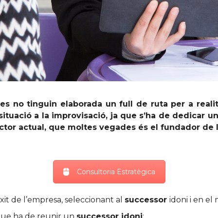
es no tinguin elaborada un full de ruta per a reali
 situació a la improvisació, ja que s’ha de dedicar 
ector actual, que moltes vegades és el fundador de 
Consultoria Estratègica
 èxit de l’empresa, seleccionant al
successor
idoni i en e
que ha de reunir un
successor idoni
: