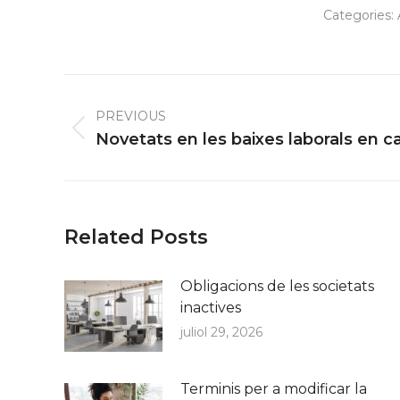
Categories:
Post
navigation
PREVIOUS
Previous
Novetats en les baixes laborals en c
post:
Related Posts
Obligacions de les societats
inactives
juliol 29, 2026
Terminis per a modificar la