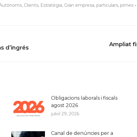
Autònoms
,
Clients
,
Estratègia
,
Gran empresa
,
particulars
,
pimes
Ampliat fi
Next
as d’ingrés
post:
Obligacions laborals i fiscals
agost 2026
juliol 29, 2026
Canal de denúncies per a