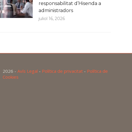
responsabilitat d’Hisenda a
administradors
juliol 16, 2026
2026 -
Avís Legal
-
Política de privacitat
-
Política de
Cookies