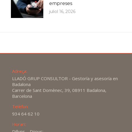
empreses
juliol 16, 2026
Adreça:
LLADÓ GRUP CONSULTOR - Gestoría y asesoría en
Badalona
Carrer de Sant Domènec, 39, 08911 Badalona,
Barcelona
Telèfon:
934 64 62 10
Horari:
Dilluns – Dijous: