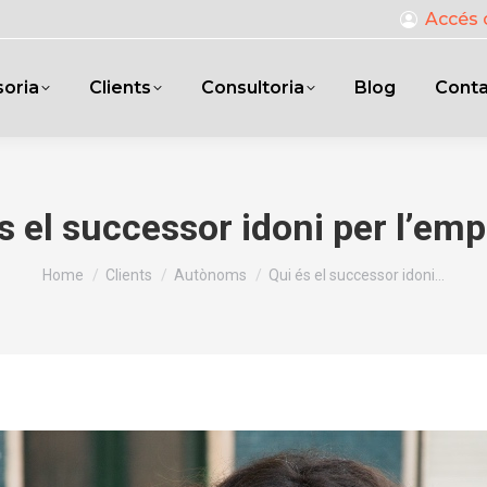
Accés 
oria
Clients
Consultoria
Blog
Cont
s el successor idoni per l’em
You are here:
Home
Clients
Autònoms
Qui és el successor idoni…