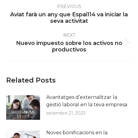
Post
PREVIOUS
navigation
Aviat farà un any que Espai114 va iniciar la
Previous
seva activitat
post:
NEXT
Nuevo impuesto sobre los activos no
Next
productivos
post:
Related Posts
Avantatges d’externalitzar la
gestió laboral en la teva empresa
setembre 21, 2023
Noves bonificacions en la