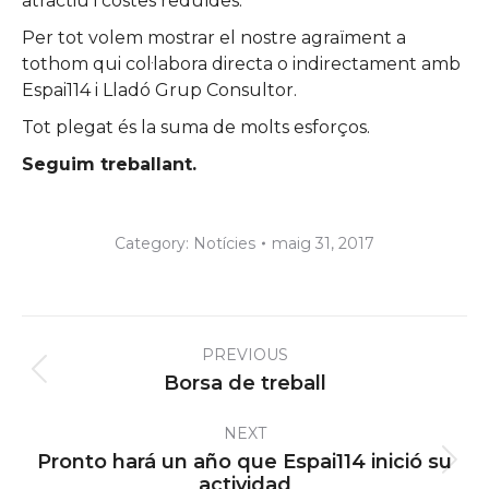
atractiu i costes reduïdes.
Per tot volem mostrar el nostre agraïment a
tothom qui col·labora directa o indirectament amb
Espai114 i Lladó Grup Consultor.
Tot plegat és la suma de molts esforços.
Seguim treballant.
Category:
Notícies
maig 31, 2017
Post
PREVIOUS
navigation
Previous
Borsa de treball
post:
NEXT
Pronto hará un año que Espai114 inició su
Next
actividad