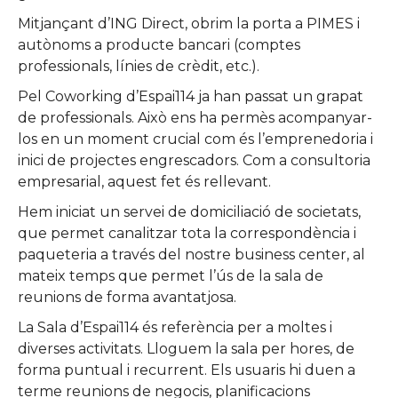
Mitjançant d’ING Direct, obrim la porta a PIMES i
autònoms a producte bancari (comptes
professionals, línies de crèdit, etc.).
Pel Coworking d’Espai114 ja han passat un grapat
de professionals. Això ens ha permès acompanyar-
los en un moment crucial com és l’emprenedoria i
inici de projectes engrescadors. Com a consultoria
empresarial, aquest fet és rellevant.
Hem iniciat un servei de domiciliació de societats,
que permet canalitzar tota la correspondència i
paqueteria a través del nostre business center, al
mateix temps que permet l’ús de la sala de
reunions de forma avantatjosa.
La Sala d’Espai114 és referència per a moltes i
diverses activitats. Lloguem la sala per hores, de
forma puntual i recurrent. Els usuaris hi duen a
terme reunions de negocis, planificacions