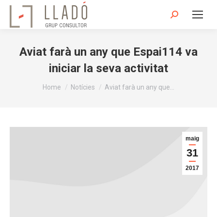
Search:
Aviat farà un any que Espai114 va
iniciar la seva activitat
You are here:
Home
Notícies
Aviat farà un any que…
maig
31
2017