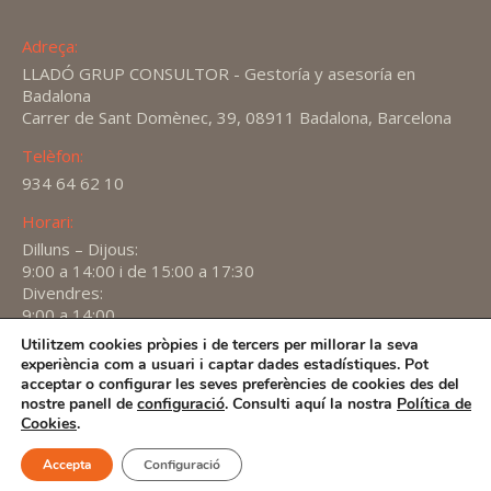
Adreça:
LLADÓ GRUP CONSULTOR - Gestoría y asesoría en
Badalona
Carrer de Sant Domènec, 39, 08911 Badalona, Barcelona
Telèfon:
934 64 62 10
Horari:
Dilluns – Dijous:
9:00 a 14:00 i de 15:00 a 17:30
Divendres:
9:00 a 14:00
Utilitzem cookies pròpies i de tercers per millorar la seva
Find us on:
experiència com a usuari i captar dades estadístiques. Pot
X
YouTube
Linkedin
acceptar o configurar les seves preferències de cookies des del
page
page
page
nostre panell de
configuració
. Consulti aquí la nostra
Política de
2026 -
Avís Legal
-
Política de privacitat
-
Política de
Cookies
.
opens
opens
opens
Cookies
in
in
in
Accepta
Configuració
new
new
new