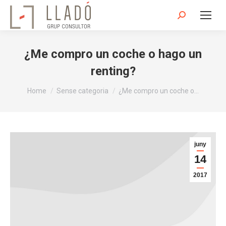
Search:
¿Me compro un coche o hago un
renting?
You are here:
Home
Sense categoria
¿Me compro un coche o…
juny
14
2017