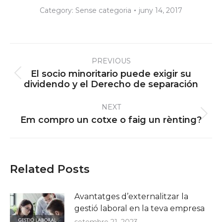
Category:
Sense categoria
juny 14, 2017
Post
PREVIOUS
navigation
El socio minoritario puede exigir su
Previous
dividendo y el Derecho de separación
post:
NEXT
Next
Em compro un cotxe o faig un rènting?
post:
Related Posts
Avantatges d’externalitzar la
gestió laboral en la teva empresa
setembre 21, 2023