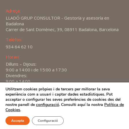
Adreça:
LLADÓ GRUP CONSULTOR - Gestoría y asesoría en
Badalona
Carrer de Sant Domènec, 39, 08911 Badalona, Barcelona
Telèfon:
934 64 62 10
Horari:
Dilluns – Dijous:
9:00 a 14:00 i de 15:00 a 17:30
Divendres:
9:00 a 14:00
Utilitzem cookies pròpies i de tercers per millorar la seva
Find us on:
experiència com a usuari i captar dades estadístiques. Pot
X
YouTube
Linkedin
acceptar o configurar les seves preferències de cookies des del
page
page
page
nostre panell de
configuració
. Consulti aquí la nostra
Política de
2026 -
Avís Legal
-
Política de privacitat
-
Política de
Cookies
.
opens
opens
opens
Cookies
in
in
in
Accepta
Configuració
new
new
new