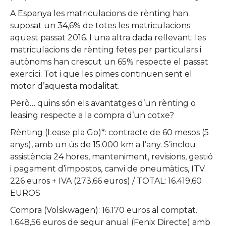
A Espanya les matriculacions de rènting han
suposat un 34,6% de totes les matriculacions
aquest passat 2016. I una altra dada rellevant: les
matriculacions de rènting fetes per particulars i
autònoms han crescut un 65% respecte el passat
exercici. Tot i que les pimes continuen sent el
motor d’aquesta modalitat.
Però… quins són els avantatges d’un rènting o
leasing respecte a la compra d’un cotxe?
Rènting (Lease pla Go)*: contracte de 60 mesos (5
anys), amb un ús de 15.000 km a l’any. S’inclou
assistència 24 hores, manteniment, revisions, gestió
i pagament d’impostos, canvi de pneumàtics, ITV.
226 euros + IVA (273,66 euros) / TOTAL: 16.419,60
EUROS
Compra (Volskwagen): 16.170 euros al comptat.
1.648,56 euros de segur anual (Fenix Directe) amb