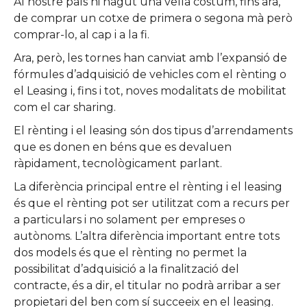
Al nostre país hi hagut una vella costum, fins ara,
de comprar un cotxe de primera o segona mà però
comprar-lo, al cap i a la fi.
Ara, però, les tornes han canviat amb l’expansió de
fórmules d’adquisició de vehicles com el rènting o
el Leasing i, fins i tot, noves modalitats de mobilitat
com el car sharing.
El rènting i el leasing són dos tipus d’arrendaments
que es donen en béns que es devaluen
ràpidament, tecnològicament parlant.
La diferència principal entre el rènting i el leasing
és que el rènting pot ser utilitzat com a recurs per
a particulars i no solament per empreses o
autònoms. L’altra diferència important entre tots
dos models és que el rènting no permet la
possibilitat d’adquisició a la finalització del
contracte, és a dir, el titular no podrà arribar a ser
propietari del ben com sí succeeix en el leasing.