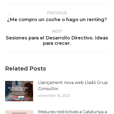
Post
PREVIOUS
navigation
Previous
¿Me compro un coche o hago un renting?
post:
NEXT
Sesiones para el Desarrollo Directivo. Ideas
Next
para crecer.
post:
Related Posts
Llançament nova web Lladó Grup
Consultor
setembre 16, 2021
Mesures restrictives a Catalunya a