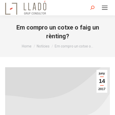
Search:
Em compro un cotxe o faig un
rènting?
You are here:
Home
Notícies
Em compro un cotxe o…
juny
14
2017