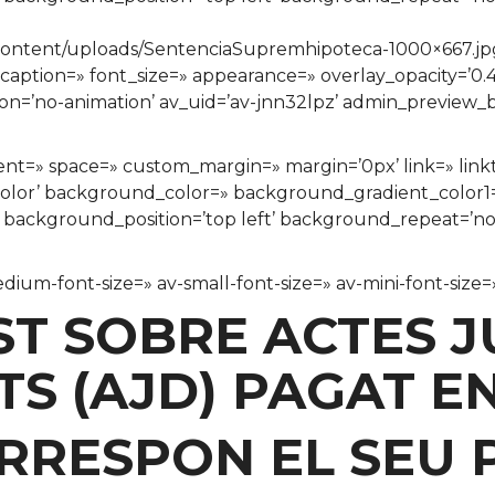
ontent/uploads/SentenciaSupremhipoteca-1000×667.jpg’
=» caption=» font_size=» appearance=» overlay_opacity=’0
tion=’no-animation’ av_uid=’av-jnn32lpz’ admin_preview_
nment=» space=» custom_margin=» margin=’0px’ link=» lin
color’ background_color=» background_gradient_color
» background_position=’top left’ background_repeat=’n
edium-font-size=» av-small-font-size=» av-mini-font-siz
ST SOBRE ACTES J
 (AJD) PAGAT EN
CORRESPON EL SEU