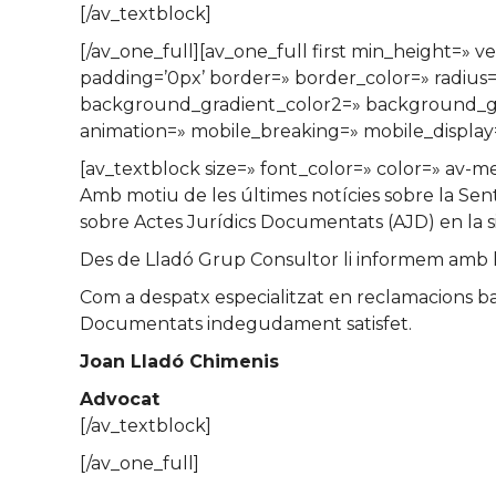
[/av_textblock]
[/av_one_full][av_one_full first min_height=» 
padding=’0px’ border=» border_color=» radiu
background_gradient_color2=» background_grad
animation=» mobile_breaking=» mobile_display=
[av_textblock size=» font_color=» color=» av-
Amb motiu de les últimes notícies sobre la Sent
sobre Actes Jurídics Documentats (AJD) en la s
Des de Lladó Grup Consultor li informem amb l
Com a despatx especialitzat en reclamacions banc
Documentats indegudament satisfet.
Joan Lladó Chimenis
Advocat
[/av_textblock]
[/av_one_full]