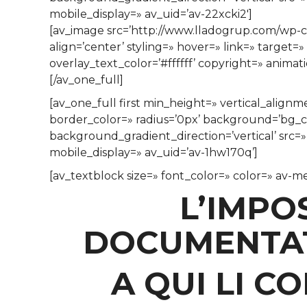
mobile_display=» av_uid=’av-22xcki2′]
[av_image src=’http://www.lladogrup.com/wp-c
align=’center’ styling=» hover=» link=» target
overlay_text_color=’#ffffff’ copyright=» anima
[/av_one_full]
[av_one_full first min_height=» vertical_alig
border_color=» radius=’0px’ background=’bg_
background_gradient_direction=’vertical’ src=
mobile_display=» av_uid=’av-1hw170q’]
[av_textblock size=» font_color=» color=» av-m
L’IMPO
DOCUMENTATS
A QUI LI 