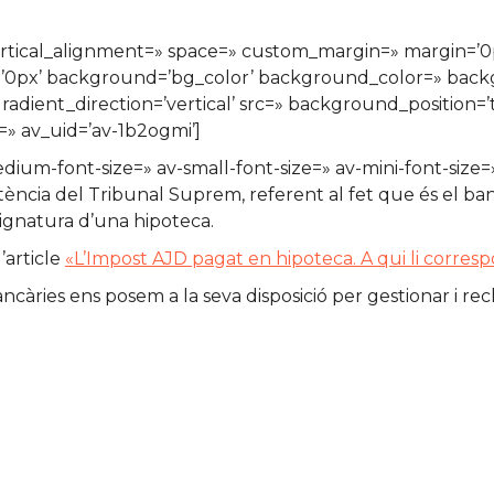
vertical_alignment=» space=» custom_margin=» margin=’0p
s=’0px’ background=’bg_color’ background_color=» bac
ient_direction=’vertical’ src=» background_position=’
» av_uid=’av-1b2ogmi’]
medium-font-size=» av-small-font-size=» av-mini-font-si
ència del Tribunal Suprem, referent al fet que és el banc
ignatura d’una hipoteca.
’article
«L’Impost AJD pagat en hipoteca. A qui li corre
àries ens posem a la seva disposició per gestionar i recla