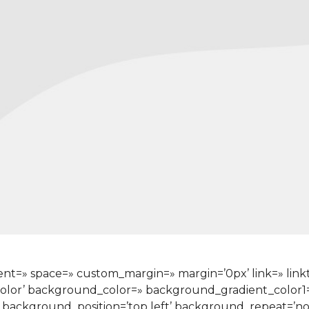
nment=» space=» custom_margin=» margin=’0px’ link=» lin
color’ background_color=» background_gradient_color
» background_position=’top left’ background_repeat=’n