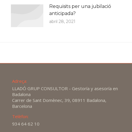
Requisits per una jubilació
anticipada?
abril 28, 2021
Adreça:
LLADÓ GRUP CONSULTOR - Gestoría y asesoría en
Badalona
Carrer de Sant Domènec, 39, 08911 Badalona,
Barcelona
Telèfon:
934 64 62 10