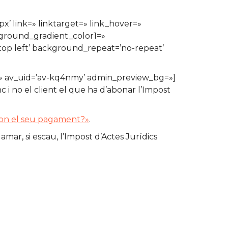
x’ link=» linktarget=» link_hover=»
kground_gradient_color1=»
top left’ background_repeat=’no-repeat’
ze=» av_uid=’av-kq4nmy’ admin_preview_bg=»]
 i no el client el que ha d’abonar l’Impost
spon el seu pagament?»
.
mar, si escau, l’Impost d’Actes Jurídics