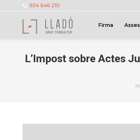
934 646 210
Firma
Asses
L’Impost sobre Actes Ju
Y
H