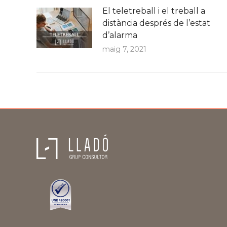
El teletreball i el treball a
distància després de l’estat
d’alarma
maig 7, 2021