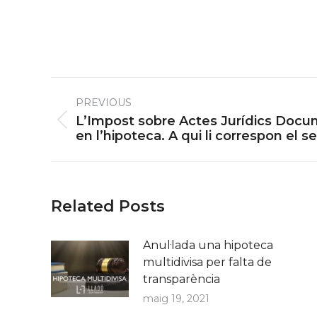
Post
PREVIOUS
navigation
L’Impost sobre Actes Jurídics Docu
Previous
en l’hipoteca. A qui li correspon el
post:
Related Posts
Anul·lada una hipoteca
multidivisa per falta de
transparència
maig 19, 2021