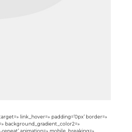
ktarget=» link_hover=» padding=’0px’ border=»
1=» background_gradient_color2=»
o-repeat’ animation=» mobile_breaking=»