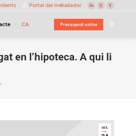
clients
Portal del treballador
Linkedin
X
Facebook
page
page
page
acte
CA
opens
opens
opens
Pressupost online
Search:
in
in
in
new
new
new
window
window
window
 en l’hipoteca. A qui li
ts…
oct.