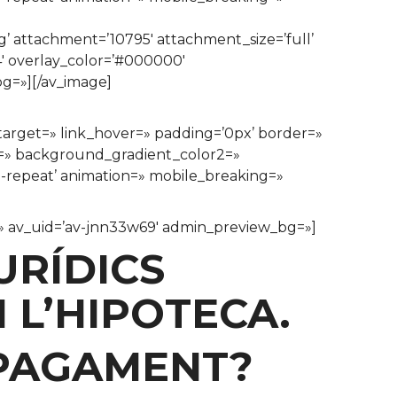
 attachment=’10795′ attachment_size=’full’
.4′ overlay_color=’#000000′
bg=»][/av_image]
ktarget=» link_hover=» padding=’0px’ border=»
1=» background_gradient_color2=»
o-repeat’ animation=» mobile_breaking=»
e=» av_uid=’av-jnn33w69′ admin_preview_bg=»]
URÍDICS
 L’HIPOTECA.
 PAGAMENT?