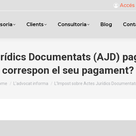
Accés 
soria
Clients
Consultoria
Blog
Cont
rídics Documentats (AJD) pagat
correspon el seu pagament?
ou are here:
ome
L'advocat informa
L’Impost sobre Actes Jurídics Documenta