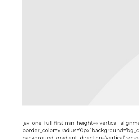
[av_one_full first min_height=» vertical_alig
border_color=» radius=’0px’ background=’bg_
background_gradient_direction=’vertical’ src=