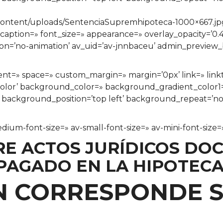
ontent/uploads/SentenciaSupremhipoteca-1000×667.jpg’
=» caption=» font_size=» appearance=» overlay_opacity=’0
tion=’no-animation’ av_uid=’av-jnnbaceu’ admin_preview
nment=» space=» custom_margin=» margin=’0px’ link=» lin
color’ background_color=» background_gradient_color
» background_position=’top left’ background_repeat=’n
edium-font-size=» av-small-font-size=» av-mini-font-siz
RE ACTOS JURÍDICOS DO
PAGADO EN LA HIPOTECA
N CORRESPONDE 