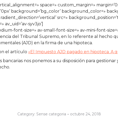
vertical_alignment=» space=» custom_margin=» margin=’0p
s=’0px’ background=’bg_color’ background_color=» bac
ient_direction=’vertical’ src=» background_position=’
» av_uid=’av-syv3jo’]
edium-font-size=» av-small-font-size=» av-mini-font-siz
tencia del Tribunal Supremo, en lo referente al hecho qu
mentales (AJD) en la firma de una hipoteca.
n el artículo
«El Impuesto AJD pagado en hipoteca. A q
bancarias nos ponemos a su disposición para gestionar y
echo.
Category:
Sense categoria
octubre 24, 2018