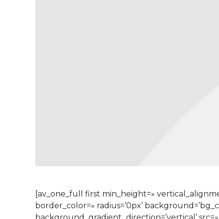
[av_one_full first min_height=» vertical_alig
border_color=» radius=’0px’ background=’bg_
background_gradient_direction=’vertical’ src=