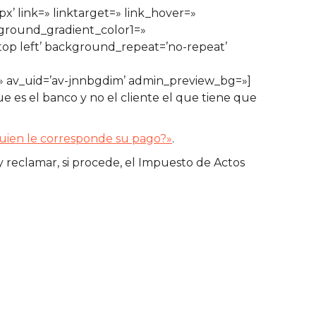
x’ link=» linktarget=» link_hover=»
kground_gradient_color1=»
top left’ background_repeat=’no-repeat’
e=» av_uid=’av-jnnbgdim’ admin_preview_bg=»]
e es el banco y no el cliente el que tiene que
uien le corresponde su pago?»
.
 reclamar, si procede, el Impuesto de Actos