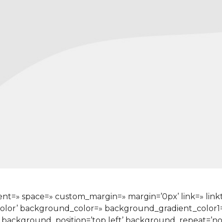
nment=» space=» custom_margin=» margin=’0px’ link=» lin
color’ background_color=» background_gradient_color
» background_position=’top left’ background_repeat=’n