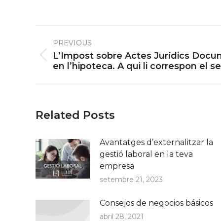
Post
PREVIOUS
navigation
L’Impost sobre Actes Jurídics Docu
Previous
en l’hipoteca. A qui li correspon el
post:
Related Posts
Avantatges d’externalitzar la
gestió laboral en la teva
empresa
setembre 21, 2023
Consejos de negocios básicos
abril 28, 2021