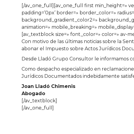
[/av_one_full][av_one_full first min_height=» 
padding=’0px’ border=» border_color=» radiu
background_gradient_color2=» background_grad
animation=» mobile_breaking=» mobile_display=
[av_textblock size=» font_color=» color=» av-m
Con motivo de las últimas noticias sobre la Sen
abonar el Impuesto sobre Actos Jurídicos Docu
Desde Lladó Grupo Consultor le informamos co
Como despacho especializado en reclamaciones 
Jurídicos Documentados indebidamente satisf
Joan Lladó Chimenis
Abogado
[/av_textblock]
[/av_one_full]