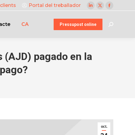
clients
Portal del treballador
Linkedin
X
Facebook
page
page
page
acte
CA
opens
opens
opens
Pressupost online
Search:
in
in
in
new
new
new
window
window
window
 (AJD) pagado en la
 pago?
oct.