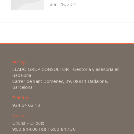
abril 28, 2021
Adreça:
LLADÓ GRUP CONSULTOR - Gestoría y asesoría en
Badalona
Carrer de Sant Domènec, 39, 08911 Badalona,
Barcelona
Telèfon:
934 64 62 10
Horari:
Dilluns – Dijous:
9:00 a 14:00 i de 15:00 a 17:30