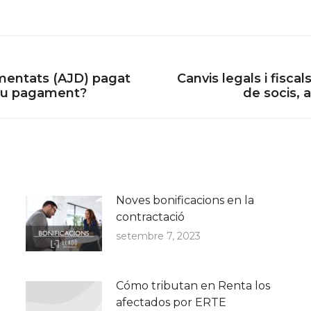
mentats (AJD) pagat
Canvis legals i fisca
Next
 seu pagament?
de socis, 
post:
Noves bonificacions en la
contractació
setembre 7, 2023
Cómo tributan en Renta los
afectados por ERTE