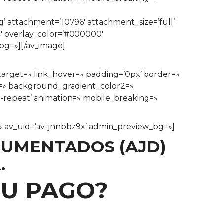
 attachment=’10796′ attachment_size=’full’
.4′ overlay_color=’#000000′
_bg=»][/av_image]
ktarget=» link_hover=» padding=’0px’ border=»
1=» background_gradient_color2=»
o-repeat’ animation=» mobile_breaking=»
e=» av_uid=’av-jnnbbz9x’ admin_preview_bg=»]
CUMENTADOS (AJD)
.
SU PAGO?