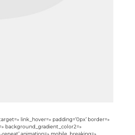
ktarget=» link_hover=» padding=’0px’ border=»
1=» background_gradient_color2=»
o-repeat’ animation=» mobile_breaking=»