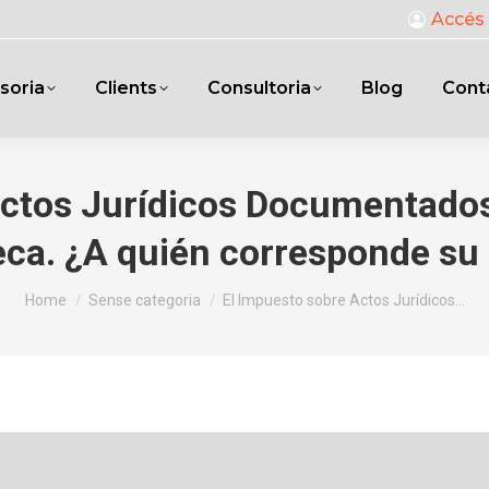
Accés 
soria
Clients
Consultoria
Blog
Cont
Actos Jurídicos Documentados
eca. ¿A quién corresponde su
You are here:
Home
Sense categoria
El Impuesto sobre Actos Jurídicos…