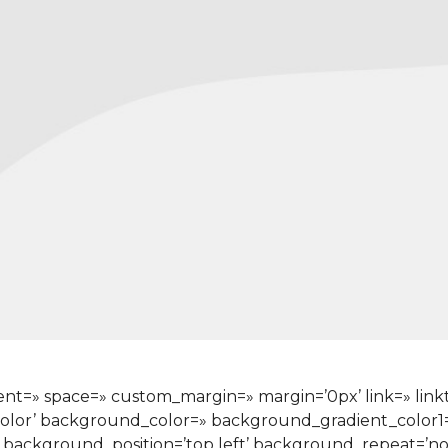
nment=» space=» custom_margin=» margin=’0px’ link=» lin
color’ background_color=» background_gradient_color
» background_position=’top left’ background_repeat=’n