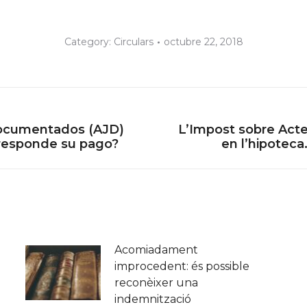
Category:
Circulars
octubre 22, 2018
 Documentados (AJD)
L’Impost sobre Act
Next
rresponde su pago?
en l’hipoteca
post:
Acomiadament
improcedent: és possible
reconèixer una
indemnització