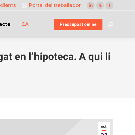
clients
Portal del treballador
Linkedin
X
Facebook
page
page
page
acte
CA
opens
opens
opens
Pressupost online
Search:
in
in
in
new
new
new
window
window
window
 en l’hipoteca. A qui li
oct.