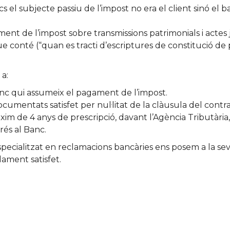
s el subjecte passiu de l’impost no era el client sinó el b
ament de l’impost sobre transmissions patrimonials i acte
que conté (“quan es tracti d’escriptures de constitució d
 a:
anc qui assumeix el pagament de l’impost.
cumentats satisfet per nul·litat de la clàusula del contr
màxim de 4 anys de prescripció, davant l’Agència Tributàri
rés al Banc.
cialitzat en reclamacions bancàries ens posem a la seva d
ament satisfet.