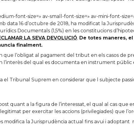
edium-font-size=» av-small-font-size=» av-mini-font-siz
b data 16 d’octubre de 2018, ha modificat la Jurisprudèn
urídics Documentals (1,5%) en les constitucions d’hipote
ECLAMAR LA SEVA DEVOLUCIÓ
.
De totes maneres, el
nuncia finalment.
n que l’obligat al pagament del tribut en els casos de p
en l’interès del qual es documenta en instrument públic 
a el Tribunal Suprem en considerar que l subjecte passiu 
’impost quant a la figura de l’interessat, el qual al cas qu
 legitimat per exercitar les accions (privilegiades) que l’o
 modifica la Jurisprudència actual fins avui i adoptant n