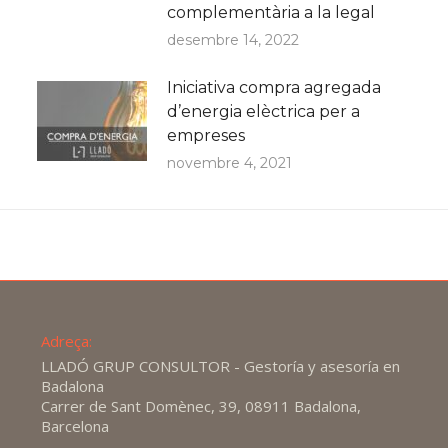
complementària a la legal
desembre 14, 2022
Iniciativa compra agregada
d’energia elèctrica per a
empreses
novembre 4, 2021
Adreça:
LLADÓ GRUP CONSULTOR - Gestoría y asesoría en
Badalona
Carrer de Sant Domènec, 39, 08911 Badalona,
Barcelona