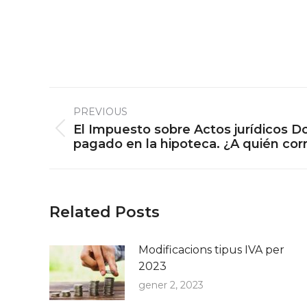
Post
PREVIOUS
navigation
El Impuesto sobre Actos jurídicos
Previous
pagado en la hipoteca. ¿A quién co
post:
Related Posts
Modificacions tipus IVA per
2023
gener 2, 2023