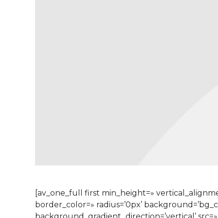
[av_one_full first min_height=» vertical_alig
border_color=» radius=’0px’ background=’bg_
background_gradient_direction=’vertical’ src=