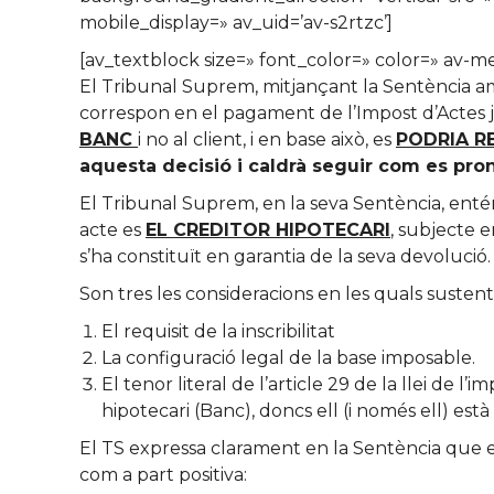
mobile_display=» av_uid=’av-s2rtzc’]
[av_textblock size=» font_color=» color=» av-m
El Tribunal Suprem, mitjançant la Sentència am
correspon en el pagament de l’Impost d’Actes j
BANC
i no al client, i en base això, es
PODRIA R
aquesta decisió i caldrà seguir com es pro
El Tribunal Suprem, en la seva Sentència, enté
acte es
EL CREDITOR HIPOTECARI
, subjecte 
s’ha constituït en garantia de la seva devolució.
Son tres les consideracions en les quals sustent
El requisit de la inscribilitat
La configuració legal de la base imposable.
El tenor literal de l’article 29 de la llei de l
hipotecari (Banc), doncs ell (i només ell) està
El TS expressa clarament en la Sentència que es
com a part positiva: