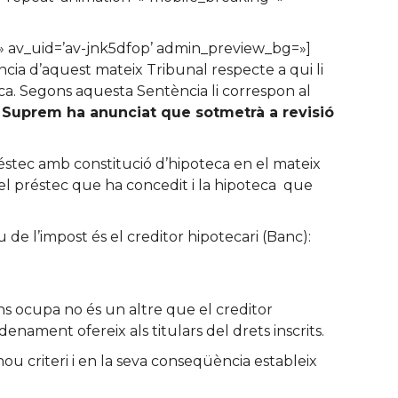
e=» av_uid=’av-jnk5dfop’ admin_preview_bg=»]
cia d’aquest mateix Tribunal respecte a qui li
ca. Segons aquesta Sentència li correspon al
 Suprem ha anunciat que sotmetrà a revisió
réstec amb constitució d’hipoteca en el mateix
el préstec que ha concedit i la hipoteca que
de l’impost és el creditor hipotecari (Banc):
e ens ocupa no és un altre que el creditor
rdenament ofereix als titulars del drets inscrits.
ou criteri i en la seva conseqüència estableix