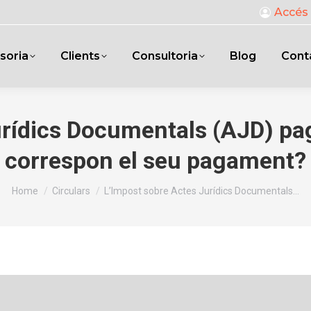
Accés 
soria
Clients
Consultoria
Blog
Cont
rídics Documentals (AJD) pagat
correspon el seu pagament?
You are here:
Home
Circulars
L’Impost sobre Actes Jurídics Documentals…