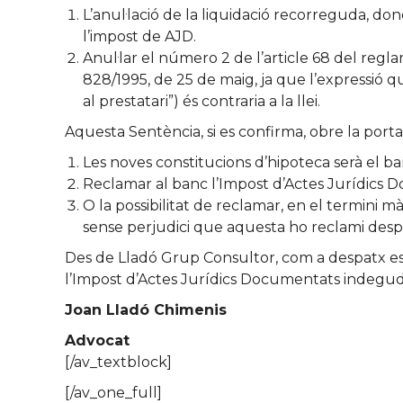
L’anul·lació de la liquidació recorreguda, donc
l’impost de AJD.
Anul·lar el número 2 de l’article 68 del regl
828/1995, de 25 de maig, ja que l’expressió 
al prestatari”) és contraria a la llei.
Aquesta Sentència, si es confirma, obre la porta
Les noves constitucions d’hipoteca serà el b
Reclamar al banc l’Impost d’Actes Jurídics Do
O la possibilitat de reclamar, en el termini 
sense perjudici que aquesta ho reclami desp
Des de Lladó Grup Consultor, com a despatx espe
l’Impost d’Actes Jurídics Documentats indegud
Joan Lladó Chimenis
Advocat
[/av_textblock]
[/av_one_full]