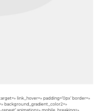
ktarget=» link_hover=» padding=’0px’ border=»
1=» background_gradient_color2=»
o-repeat’ animation=» mobile_breaking=»