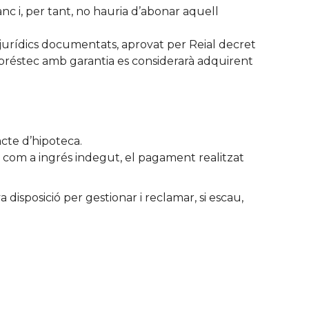
anc i, per tant, no hauria d’abonar aquell
s jurídics documentats, aprovat per Reial decret
e préstec amb garantia es considerarà adquirent
acte d’hipoteca.
a, com a ingrés indegut, el pagament realitzat
isposició per gestionar i reclamar, si escau,