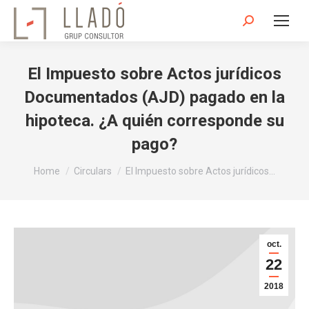
Search:
El Impuesto sobre Actos jurídicos
Documentados (AJD) pagado en la
hipoteca. ¿A quién corresponde su
pago?
You are here:
Home
Circulars
El Impuesto sobre Actos jurídicos…
oct.
22
2018