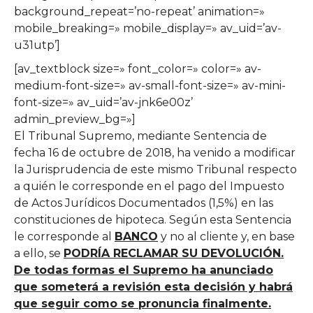
background_repeat=’no-repeat’ animation=»
mobile_breaking=» mobile_display=» av_uid=’av-
u31utp’]
[av_textblock size=» font_color=» color=» av-
medium-font-size=» av-small-font-size=» av-mini-
font-size=» av_uid=’av-jnk6e00z’
admin_preview_bg=»]
El Tribunal Supremo, mediante Sentencia de
fecha 16 de octubre de 2018, ha venido a modificar
la Jurisprudencia de este mismo Tribunal respecto
a quién le corresponde en el pago del Impuesto
de Actos Jurídicos Documentados (1,5%) en las
constituciones de hipoteca. Según esta Sentencia
le corresponde al
BANCO
y no al cliente y, en base
a ello, se
PODRÍA
RECLAMAR SU DEVOLUCI
ÓN.
De todas formas el Supremo ha anunciado
que someterá a revisión esta decisión y habrá
que seguir como se pronuncia finalmente.