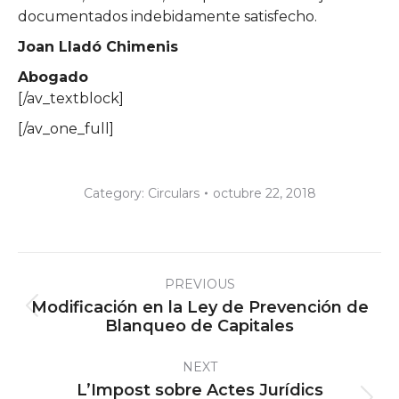
documentados indebidamente satisfecho.
Joan Lladó Chimenis
Abogado
[/av_textblock]
[/av_one_full]
Category:
Circulars
octubre 22, 2018
Post
PREVIOUS
navigation
Modificación en la Ley de Prevención de
Previous
Blanqueo de Capitales
post:
NEXT
L’Impost sobre Actes Jurídics