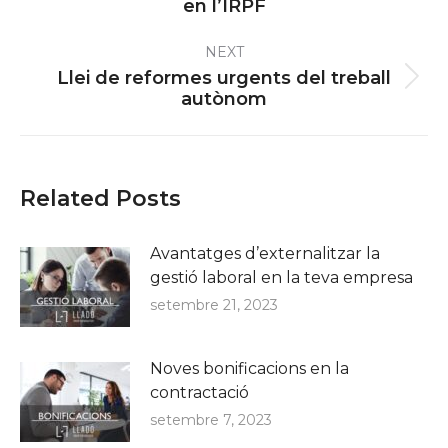
en l’IRPF
post:
NEXT
Llei de reformes urgents del treball
Next
autònom
post:
Related Posts
Avantatges d’externalitzar la
gestió laboral en la teva empresa
setembre 21, 2023
Noves bonificacions en la
contractació
setembre 7, 2023