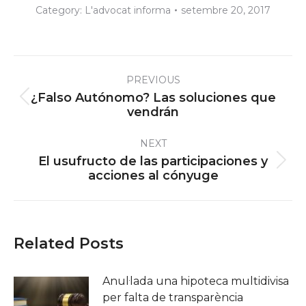
Category:
L'advocat informa
setembre 20, 2017
Post
PREVIOUS
navigation
¿Falso Autónomo? Las soluciones que
Previous
vendrán
post:
NEXT
El usufructo de las participaciones y
Next
acciones al cónyuge
post:
Related Posts
Anul·lada una hipoteca multidivisa
per falta de transparència