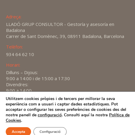
Adreça:
LLADÓ GRUP CONSULTOR - Gestoría y asesoría en
Badalona
Carrer de Sant Domènec, 39, 08911 Badalona, Barcelona
Telèfon:
934 64 62 10
Horari:
Dilluns – Dijous:
9:00 a 14:00 i de 15:00 a 17:30
Divendres:
9:00 a 14:00
Utilitzem cookies pròpies i de tercers per millorar la seva
Find us on:
experiència com a usuari i captar dades estadístiques. Pot
X
YouTube
Linkedin
acceptar o configurar les seves preferències de cookies des del
page
page
page
nostre panell de
configuració
. Consulti aquí la nostra
Política de
2026 -
Avís Legal
-
Política de privacitat
-
Política de
Cookies
.
opens
opens
opens
Cookies
in
in
in
Accepta
Configuració