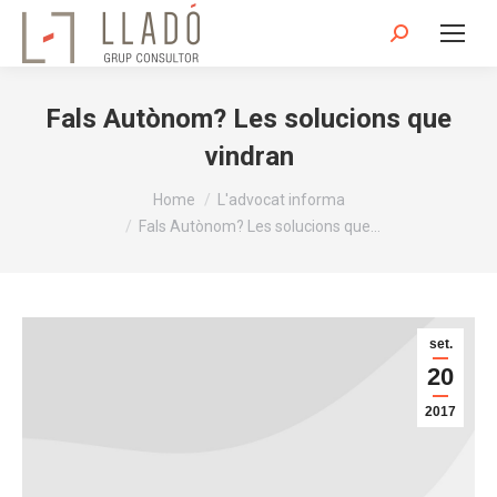
Search:
Fals Autònom? Les solucions que
vindran
You are here:
Home
L'advocat informa
Fals Autònom? Les solucions que…
set.
20
2017