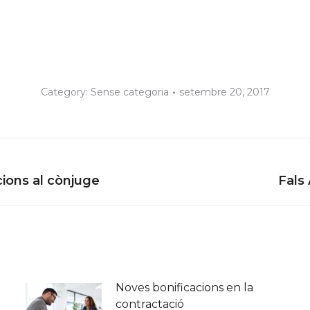
Category:
Sense categoria
setembre 20, 2017
Next
ccions al cònjuge
Fals
post:
Noves bonificacions en la
contractació