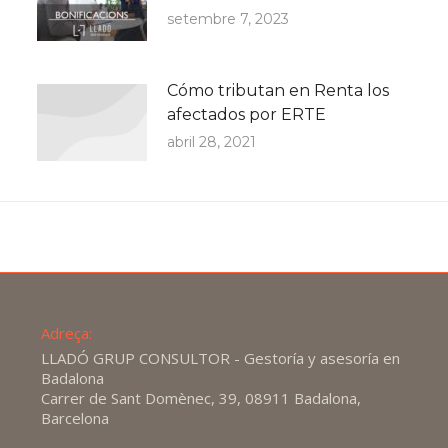
setembre 7, 2023
Cómo tributan en Renta los
afectados por ERTE
abril 28, 2021
Adreça:
LLADÓ GRUP CONSULTOR - Gestoría y asesoría en
Badalona
Carrer de Sant Domènec, 39, 08911 Badalona,
Barcelona