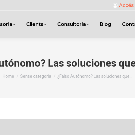
Accés 
soria
Clients
Consultoria
Blog
Cont
utónomo? Las soluciones qu
You are here:
Home
Sense categoria
¿Falso Autónomo? Las soluciones que…