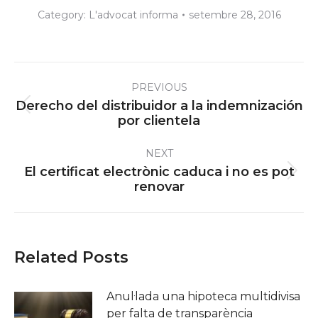
Category:
L'advocat informa
setembre 28, 2016
Post
PREVIOUS
navigation
Derecho del distribuidor a la indemnización
Previous
por clientela
post:
NEXT
El certificat electrònic caduca i no es pot
Next
renovar
post:
Related Posts
Anul·lada una hipoteca multidivisa
per falta de transparència