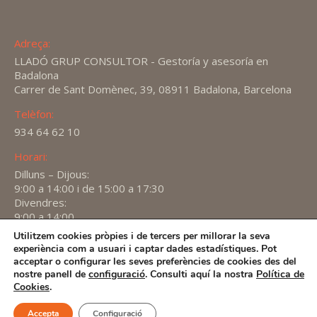
Adreça:
LLADÓ GRUP CONSULTOR - Gestoría y asesoría en
Badalona
Carrer de Sant Domènec, 39, 08911 Badalona, Barcelona
Telèfon:
934 64 62 10
Horari:
Dilluns – Dijous:
9:00 a 14:00 i de 15:00 a 17:30
Divendres:
9:00 a 14:00
Utilitzem cookies pròpies i de tercers per millorar la seva
Find us on:
experiència com a usuari i captar dades estadístiques. Pot
X
YouTube
Linkedin
acceptar o configurar les seves preferències de cookies des del
page
page
page
nostre panell de
configuració
. Consulti aquí la nostra
Política de
2026 -
Avís Legal
-
Política de privacitat
-
Política de
Cookies
.
opens
opens
opens
Cookies
in
in
in
Accepta
Configuració