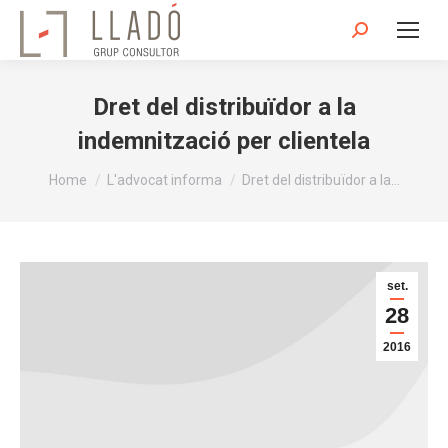
Search:
Dret del distribuïdor a la
indemnització per clientela
You are here:
Home
L'advocat informa
Dret del distribuïdor a la…
set.
28
2016