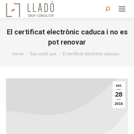
Search:
El certificat electrònic caduca i no es
pot renovar
You are here:
Home
Sap vostè que
El certificat electrònic caduca i…
set.
28
2016