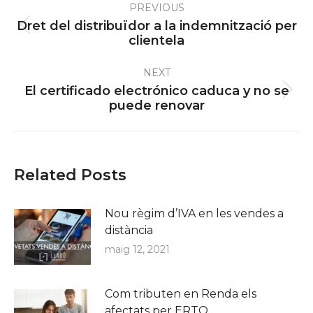
PREVIOUS
navigation
Dret del distribuïdor a la indemnització per
Previous
clientela
post:
NEXT
El certificado electrónico caduca y no se
Next
puede renovar
post:
Related Posts
Nou règim d’IVA en les vendes a
distància
maig 12, 2021
Com tributen en Renda els
afectats per ERTO