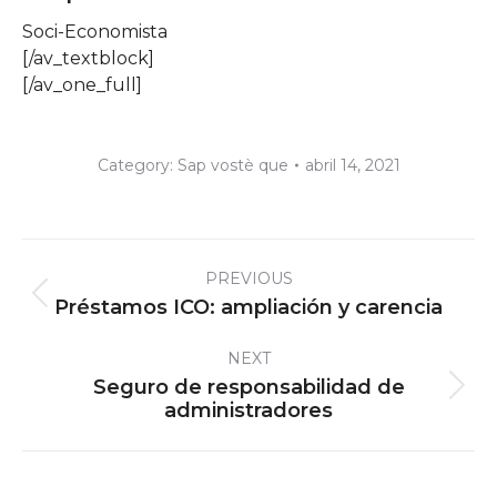
Soci-Economista
[/av_textblock]
[/av_one_full]
Category:
Sap vostè que
abril 14, 2021
Post
PREVIOUS
navigation
Previous
Préstamos ICO: ampliación y carencia
post:
NEXT
Seguro de responsabilidad de
Next
administradores
post: