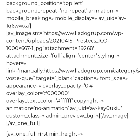
background_position=’top left’
background_repeat=’no-repeat’ animation=»
mobile_breaking=» mobile_display=» av_uid=’av-
1q6wwxa’]
[av_image src=’https://www.lladogrup.com/wp-
content/uploads/20210415-Prestecs_ICO-
1000×667-1.jpg’ attachment=’19268′
attachment_size=’full’ align=’center’ styling=»
hover=»
link=’manually,https://www.lladogrup.com/category/s
voste-que/’ target=’_blank’ caption=» font_size=»
appearance=» overlay_opacity=’0.4′
overlay_color=’#000000′
overlay_text_color=’#ffffff’ copyright=»
animation=’no-animation’ av_uid=’av-kay0uxiu’
custom_class=» admin_preview_bg=»][/av_image]
[/av_one_full]
[av_one_full first min_height=»