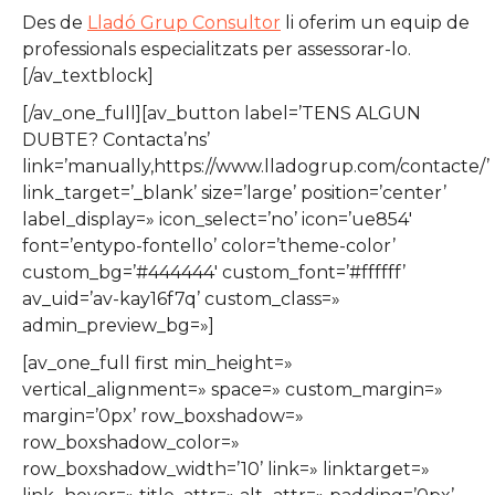
Des de
Lladó Grup Consultor
li oferim un equip de
professionals especialitzats per assessorar-lo.
[/av_textblock]
[/av_one_full][av_button label=’TENS ALGUN
DUBTE? Contacta’ns’
link=’manually,https://www.lladogrup.com/contacte/’
link_target=’_blank’ size=’large’ position=’center’
label_display=» icon_select=’no’ icon=’ue854′
font=’entypo-fontello’ color=’theme-color’
custom_bg=’#444444′ custom_font=’#ffffff’
av_uid=’av-kay16f7q’ custom_class=»
admin_preview_bg=»]
[av_one_full first min_height=»
vertical_alignment=» space=» custom_margin=»
margin=’0px’ row_boxshadow=»
row_boxshadow_color=»
row_boxshadow_width=’10’ link=» linktarget=»