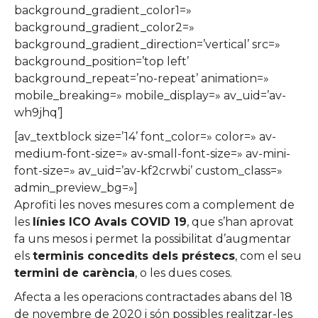
background_gradient_color1=»
background_gradient_color2=»
background_gradient_direction=’vertical’ src=»
background_position=’top left’
background_repeat=’no-repeat’ animation=»
mobile_breaking=» mobile_display=» av_uid=’av-
wh9jhq’]
[av_textblock size=’14’ font_color=» color=» av-
medium-font-size=» av-small-font-size=» av-mini-
font-size=» av_uid=’av-kf2crwbi’ custom_class=»
admin_preview_bg=»]
Aprofiti les noves mesures com a complement de
les
línies ICO Avals COVID 19
, que s’han aprovat
fa uns mesos i permet la possibilitat d’augmentar
els
terminis concedits dels préstecs
, com el seu
termini de carència
, o les dues coses.
Afecta a les operacions contractades abans del 18
de novembre de 2020 i són possibles realitzar-les