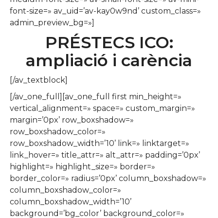
font-size=» av_uid=’av-kay0w9nd’ custom_class=»
admin_preview_bg=»]
PRÉSTECS ICO:
ampliació i carència
[/av_textblock]
[/av_one_full][av_one_full first min_height=»
vertical_alignment=» space=» custom_margin=»
margin=’0px’ row_boxshadow=»
row_boxshadow_color=»
row_boxshadow_width=’10’ link=» linktarget=»
link_hover=» title_attr=» alt_attr=» padding=’0px’
highlight=» highlight_size=» border=»
border_color=» radius=’0px’ column_boxshadow=»
column_boxshadow_color=»
column_boxshadow_width=’10’
background=’bg_color’ background_color=»