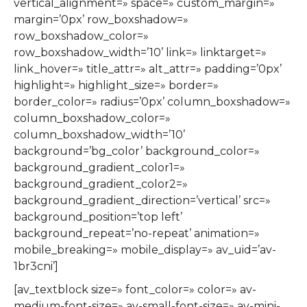
vertical_alignment=» space=» custom_margin=»
margin=’0px’ row_boxshadow=»
row_boxshadow_color=»
row_boxshadow_width=’10’ link=» linktarget=»
link_hover=» title_attr=» alt_attr=» padding=’0px’
highlight=» highlight_size=» border=»
border_color=» radius=’0px’ column_boxshadow=»
column_boxshadow_color=»
column_boxshadow_width=’10’
background=’bg_color’ background_color=»
background_gradient_color1=»
background_gradient_color2=»
background_gradient_direction=’vertical’ src=»
background_position=’top left’
background_repeat=’no-repeat’ animation=»
mobile_breaking=» mobile_display=» av_uid=’av-
1br3cni’]
[av_textblock size=» font_color=» color=» av-
medium-font-size=» av-small-font-size=» av-mini-