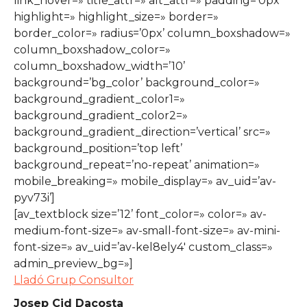
link_hover=» title_attr=» alt_attr=» padding=’0px’
highlight=» highlight_size=» border=»
border_color=» radius=’0px’ column_boxshadow=»
column_boxshadow_color=»
column_boxshadow_width=’10’
background=’bg_color’ background_color=»
background_gradient_color1=»
background_gradient_color2=»
background_gradient_direction=’vertical’ src=»
background_position=’top left’
background_repeat=’no-repeat’ animation=»
mobile_breaking=» mobile_display=» av_uid=’av-
pyv73i’]
[av_textblock size=’12’ font_color=» color=» av-
medium-font-size=» av-small-font-size=» av-mini-
font-size=» av_uid=’av-kel8ely4′ custom_class=»
admin_preview_bg=»]
Lladó Grup Consultor
Josep Cid Dacosta