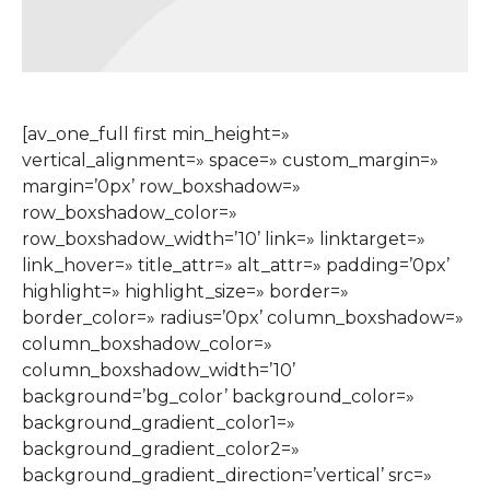
[av_one_full first min_height=»
vertical_alignment=» space=» custom_margin=»
margin=’0px’ row_boxshadow=»
row_boxshadow_color=»
row_boxshadow_width=’10’ link=» linktarget=»
link_hover=» title_attr=» alt_attr=» padding=’0px’
highlight=» highlight_size=» border=»
border_color=» radius=’0px’ column_boxshadow=»
column_boxshadow_color=»
column_boxshadow_width=’10’
background=’bg_color’ background_color=»
background_gradient_color1=»
background_gradient_color2=»
background_gradient_direction=’vertical’ src=»