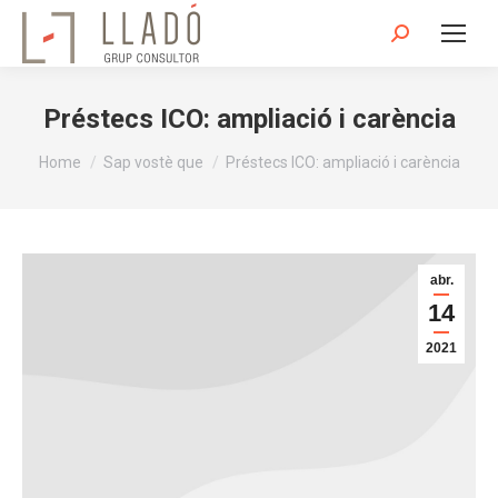
Search:
Préstecs ICO: ampliació i carència
You are here:
Home
Sap vostè que
Préstecs ICO: ampliació i carència
abr.
14
2021