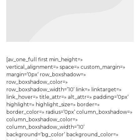
[av_one_full first min_height=»
vertical_alignment=» space=» custom_margin=»
margin=’0px’ row_boxshadow=»
row_boxshadow_color=»
row_boxshadow_width=’10’ link=» linktarget=»
link_hover=» title_attr=» alt_attr=» padding=’0px’
highlight=» highlight_size=» border=»
border_color=» radius=’0px’ column_boxshadow=»
column_boxshadow_color=»
column_boxshadow_width=’10’
background=’bg_color’ background_color=»