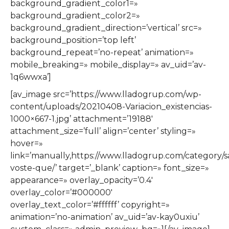
background_gradient_color1=»
background_gradient_color2=»
background_gradient_direction=’vertical’ src=»
background_position=’top left’
background_repeat=’no-repeat’ animation=»
mobile_breaking=» mobile_display=» av_uid=’av-
1q6wwxa’]
[av_image src=’https://www.lladogrup.com/wp-
content/uploads/20210408-Variacion_existencias-
1000×667-1.jpg’ attachment=’19188′
attachment_size=’full’ align=’center’ styling=»
hover=»
link=’manually,https://www.lladogrup.com/category/s
voste-que/’ target=’_blank’ caption=» font_size=»
appearance=» overlay_opacity=’0.4′
overlay_color=’#000000′
overlay_text_color=’#ffffff’ copyright=»
animation=’no-animation’ av_uid=’av-kay0uxiu’