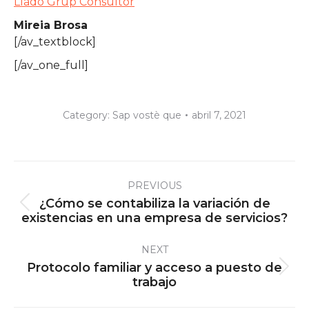
Lladó Grup Consultor
Mireia Brosa
[/av_textblock]
[/av_one_full]
Category:
Sap vostè que
abril 7, 2021
Post
PREVIOUS
navigation
¿Cómo se contabiliza la variación de
Previous
existencias en una empresa de servicios?
post:
NEXT
Protocolo familiar y acceso a puesto de
Next
trabajo
post: