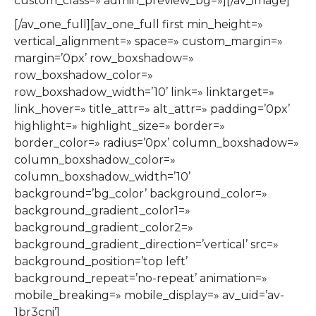
custom_class=» admin_preview_bg=»][/av_image]
[/av_one_full][av_one_full first min_height=»
vertical_alignment=» space=» custom_margin=»
margin=’0px’ row_boxshadow=»
row_boxshadow_color=»
row_boxshadow_width=’10’ link=» linktarget=»
link_hover=» title_attr=» alt_attr=» padding=’0px’
highlight=» highlight_size=» border=»
border_color=» radius=’0px’ column_boxshadow=»
column_boxshadow_color=»
column_boxshadow_width=’10’
background=’bg_color’ background_color=»
background_gradient_color1=»
background_gradient_color2=»
background_gradient_direction=’vertical’ src=»
background_position=’top left’
background_repeat=’no-repeat’ animation=»
mobile_breaking=» mobile_display=» av_uid=’av-
1br3cni’]