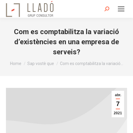
Search:
Com es comptabilitza la variació
d’existències en una empresa de
serveis?
You are here:
Home
Sap vostè que
Com es comptabilitza la variació…
abr.
7
2021