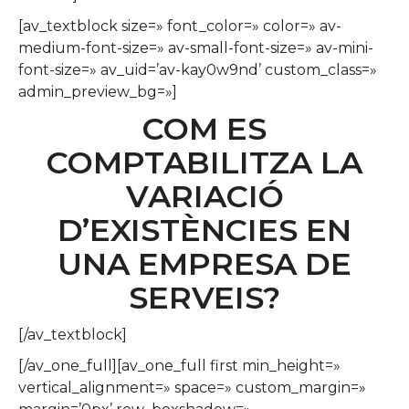
[av_textblock size=» font_color=» color=» av-
medium-font-size=» av-small-font-size=» av-mini-
font-size=» av_uid=’av-kay0w9nd’ custom_class=»
admin_preview_bg=»]
COM ES
COMPTABILITZA LA
VARIACIÓ
D’EXISTÈNCIES EN
UNA EMPRESA DE
SERVEIS?
[/av_textblock]
[/av_one_full][av_one_full first min_height=»
vertical_alignment=» space=» custom_margin=»