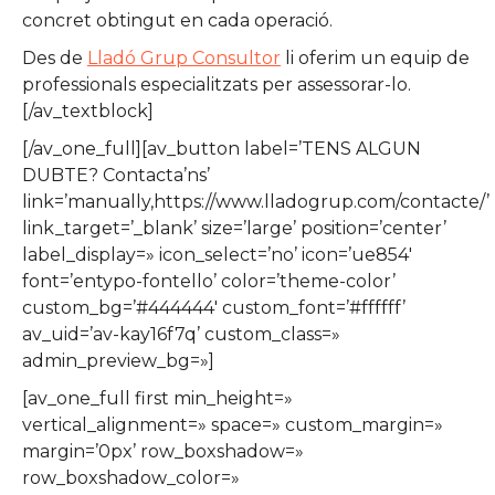
concret obtingut en cada operació.
Des de
Lladó Grup Consultor
li oferim un equip de
professionals especialitzats per assessorar-lo.
[/av_textblock]
[/av_one_full][av_button label=’TENS ALGUN
DUBTE? Contacta’ns’
link=’manually,https://www.lladogrup.com/contacte/’
link_target=’_blank’ size=’large’ position=’center’
label_display=» icon_select=’no’ icon=’ue854′
font=’entypo-fontello’ color=’theme-color’
custom_bg=’#444444′ custom_font=’#ffffff’
av_uid=’av-kay16f7q’ custom_class=»
admin_preview_bg=»]
[av_one_full first min_height=»
vertical_alignment=» space=» custom_margin=»
margin=’0px’ row_boxshadow=»
row_boxshadow_color=»