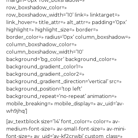
margin=’0px’ row_boxshadow=»
row_boxshadow_color=»
row_boxshadow_width=’10’ link=» linktarget=»
link_hover=» title_attr=» alt_attr=» padding=’0px’
highlight=» highlight_size=» border=»
border_color=» radius=’0px’ column_boxshadow=»
column_boxshadow_color=»
column_boxshadow_width=’10’
background=’bg_color’ background_color=»
background_gradient_color1=»
background_gradient_color2=»
background_gradient_direction=’vertical’ src=»
background_position=’top left’
background_repeat=’no-repeat’ animation=»
mobile_breaking=» mobile_display=» av_uid=’av-
wh9jhq’]
[av_textblock size=’14’ font_color=» color=» av-
medium-font-size=» av-small-font-size=» av-mini-
font-size=» av_uid=’av-kf2crwbi’ custom_class=»