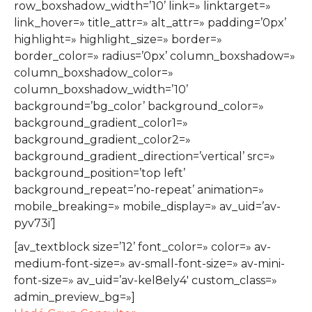
row_boxshadow_width=’10’ link=» linktarget=»
link_hover=» title_attr=» alt_attr=» padding=’0px’
highlight=» highlight_size=» border=»
border_color=» radius=’0px’ column_boxshadow=»
column_boxshadow_color=»
column_boxshadow_width=’10’
background=’bg_color’ background_color=»
background_gradient_color1=»
background_gradient_color2=»
background_gradient_direction=’vertical’ src=»
background_position=’top left’
background_repeat=’no-repeat’ animation=»
mobile_breaking=» mobile_display=» av_uid=’av-
pyv73i’]
[av_textblock size=’12’ font_color=» color=» av-
medium-font-size=» av-small-font-size=» av-mini-
font-size=» av_uid=’av-kel8ely4′ custom_class=»
admin_preview_bg=»]