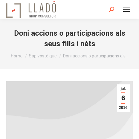
Search:
Doni accions o participacions als
seus fills i néts
You are here:
Home
Sap vostè que
Doni accions o participacions als…
jul.
6
2016