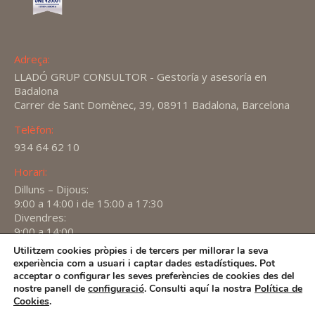
Adreça:
LLADÓ GRUP CONSULTOR - Gestoría y asesoría en
Badalona
Carrer de Sant Domènec, 39, 08911 Badalona, Barcelona
Telèfon:
934 64 62 10
Horari:
Dilluns – Dijous:
9:00 a 14:00 i de 15:00 a 17:30
Divendres:
9:00 a 14:00
Utilitzem cookies pròpies i de tercers per millorar la seva
Find us on:
experiència com a usuari i captar dades estadístiques. Pot
X
YouTube
Linkedin
acceptar o configurar les seves preferències de cookies des del
page
page
page
nostre panell de
configuració
. Consulti aquí la nostra
Política de
2026 -
Avís Legal
-
Política de privacitat
-
Política de
Cookies
.
opens
opens
opens
Cookies