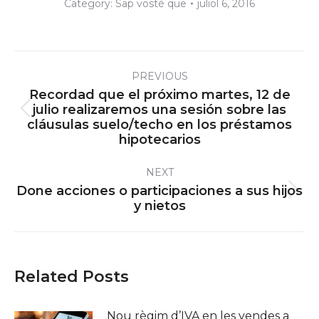
Category:
Sap vostè que
juliol 6, 2016
Post
PREVIOUS
navigation
Recordad que el próximo martes, 12 de
julio realizaremos una sesión sobre las
Previous
cláusulas suelo/techo en los préstamos
post:
hipotecarios
NEXT
Done acciones o participaciones a sus hijos
Next
y nietos
post:
Related Posts
Nou règim d’IVA en les vendes a