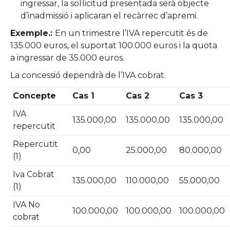
ingressar, la sol·licitud presentada serà objecte
d’inadmissió i aplicaran el recàrrec d’apremi.
Exemple.:
En un trimestre l’IVA repercutit és de
135.000 euros, el suportat 100.000 euros i la quota
a ingressar de 35.000 euros.
La concessió dependrà de l’IVA cobrat.
Concepte
Cas 1
Cas 2
Cas 3
IVA
135.000,00
135.000,00
135.000,00
repercutit
Repercutit
0,00
25.000,00
80.000,00
(1)
Iva Cobrat
135.000,00
110.000,00
55.000,00
(1)
IVA No
100.000,00
100.000,00
100.000,00
cobrat