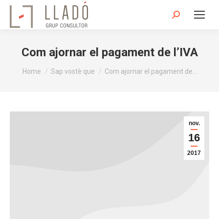
Search:
Com ajornar el pagament de l’IVA
You are here:
Home
Sap vostè que
Com ajornar el pagament de…
nov.
16
2017