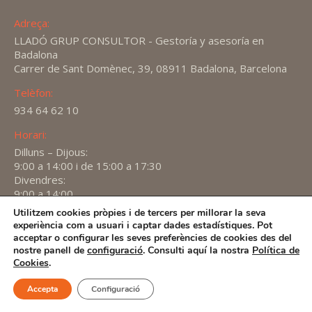
Adreça:
LLADÓ GRUP CONSULTOR - Gestoría y asesoría en
Badalona
Carrer de Sant Domènec, 39, 08911 Badalona, Barcelona
Telèfon:
934 64 62 10
Horari:
Dilluns – Dijous:
9:00 a 14:00 i de 15:00 a 17:30
Divendres:
9:00 a 14:00
Utilitzem cookies pròpies i de tercers per millorar la seva
Find us on:
experiència com a usuari i captar dades estadístiques. Pot
X
YouTube
Linkedin
acceptar o configurar les seves preferències de cookies des del
page
page
page
nostre panell de
configuració
. Consulti aquí la nostra
Política de
2026 -
Avís Legal
-
Política de privacitat
-
Política de
Cookies
.
opens
opens
opens
Cookies
in
in
in
Accepta
Configuració
new
new
new