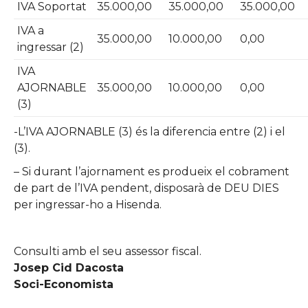
IVA Soportat
35.000,00
35.000,00
35.000,00
IVA a
35.000,00
10.000,00
0,00
ingressar (2)
IVA
AJORNABLE
35.000,00
10.000,00
0,00
(3)
-L’IVA AJORNABLE (3) és la diferencia entre (2) i el
(3).
– Si durant l’ajornament es produeix el cobrament
de part de l’IVA pendent, disposarà de DEU DIES
per ingressar-ho a Hisenda.
Consulti amb el seu assessor fiscal.
Josep Cid Dacosta
Soci-Economista