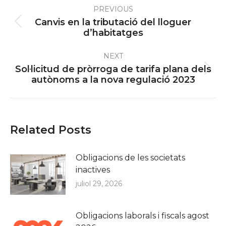
PREVIOUS
navigation
Canvis en la tributació del lloguer
Previous
d’habitatges
post:
NEXT
Sol·licitud de pròrroga de tarifa plana dels
Next
autònoms a la nova regulació 2023
post:
Related Posts
Obligacions de les societats
inactives
juliol 29, 2026
Obligacions laborals i fiscals agost