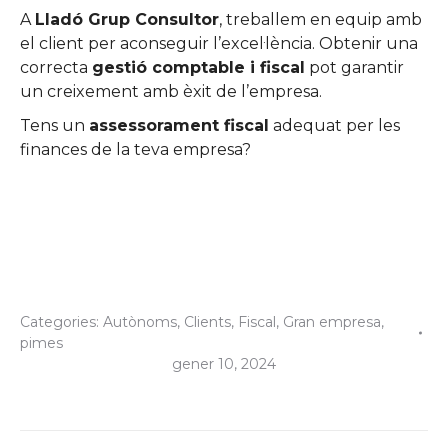
A
Lladó Grup Consultor
, treballem en equip amb
el client per aconseguir l’excel·lència. Obtenir una
correcta
gestió comptable i fiscal
pot garantir
un creixement amb èxit de l’empresa.
Tens un
assessorament fiscal
adequat per les
finances de la teva empresa?
Categories:
Autònoms
,
Clients
,
Fiscal
,
Gran empresa
,
pimes
gener 10, 2024
Post