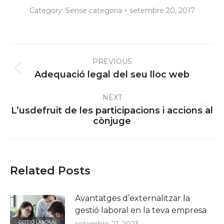
Category:
Sense categoria
setembre 20, 2017
Post
PREVIOUS
navigation
Previous
Adequació legal del seu lloc web
post:
NEXT
L’usdefruit de les participacions i accions al
Next
cònjuge
post:
Related Posts
Avantatges d’externalitzar la
gestió laboral en la teva empresa
setembre 21, 2023