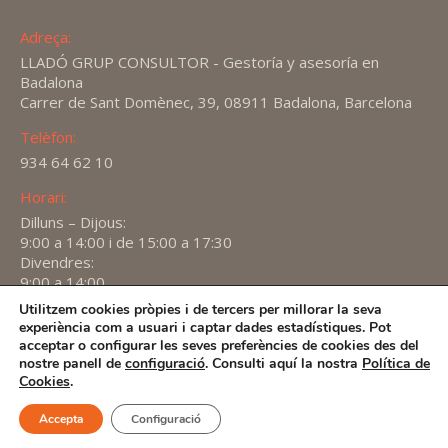
Adreça:
LLADÓ GRUP CONSULTOR - Gestoría y asesoría en
Badalona
Carrer de Sant Domènec, 39, 08911 Badalona, Barcelona
Telèfon:
934 64 62 10
Horari:
Dilluns – Dijous:
9:00 a 14:00 i de 15:00 a 17:30
Divendres:
9:00 a 14:00
Utilitzem cookies pròpies i de tercers per millorar la seva
Find us on:
experiència com a usuari i captar dades estadístiques. Pot
X
YouTube
Linkedin
acceptar o configurar les seves preferències de cookies des del
page
page
page
nostre panell de
configuració
. Consulti aquí la nostra
Política de
2026 -
Avís Legal
-
Política de privacitat
-
Política de
Cookies
.
opens
opens
opens
Cookies
in
in
in
Accepta
Configuració
new
new
new