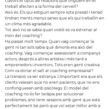
Llavors el tipus de relacions que tinguem en el
treball afecten a la forma del cervell?
Això és. Els qui estiguin sempre sota pressió i tensió
tindran ments menys sanes que els qui treballin en
un clima més agradable.
Tot això no se sabia quan vostè es va estrenar al
món del coaching?
Ha passat molt temps. Quan vaig començar la
gent ni tan sols sabia què dimonis era això del
coaching. Vaig començar assessorant a companys
actors, després a altres artistes i més tard a
emprenedors i inventors. Tots eren gent creativa.
Com va donar el salt al coaching empresarial?
La transició va ser estranya. L’important era que els
clients veiessin que no eren pacients, que no ens
confonguessin amb psicòlegs. El model del
coaching no és fer teràpia per solucionar
problemes, sinó tenir sessions amb gent que està
perfectament bé però que vol estar millor amb si