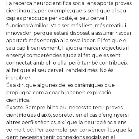
La recerca neurocientífica social ens aporta proves
científiques, per exemple, que si sent que el seu
cap es preocupa per vostè, el seu cervell
funcionarà millor. Va a ser més llest, més creatiu i
innovador, perquè estarà disposat a assumir riscos i
aportarà més energia a la seva labor. El fet que el
seu cap li pari esment, li ajudi a marcar objectius i li
ensenyi competències ajuda al fet que es senti
connectat amb ell o ella, però també contribueix
al fet que el seu cervell rendeixi més. No és
increïble?
És a dir, que algunes de les dinàmiques que
propugna com a coach ja tenen explicació
científica.
Exacte. Sempre hi ha qui necessita tenir proves
científiques d’això, sobretot en el cas d’enginyers i
altres perfils tècnics, així que la neurociència ens
ve molt bé. Per exemple, per convèncer-los que la
gent necessita tenir connexions socials en el