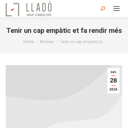
Search:
Tenir un cap empàtic et fa rendir més
You are here:
Home
Notícies
Tenir un cap empàtic et…
set.
28
2016