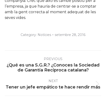
companyia. Crec que això és també positiu per a
l’empresa, ja que hauria de centrar-se a comptar
amb la gent correcta al moment adequat de les
seves vides.
Category:
Notícies
setembre 28, 2016
Post
PREVIOUS
navigation
¿Qué es una S.G.R.? ¿Conoces la Sociedad
Previous
de Garantía Recíproca catalana?
post:
NEXT
Next
Tener un jefe empático te hace rendir más
post: