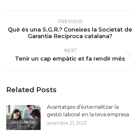
Post
PREVIOUS
navigation
Què és una S.G.R.? Coneixes la Societat de
Previous
Garantia Recíproca catalana?
post:
NEXT
Next
Tenir un cap empàtic et fa rendir més
post:
Related Posts
Avantatges d’externalitzar la
gestió laboral en la teva empresa
setembre 21, 2023