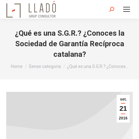
Search:
¿Qué es una S.G.R.? ¿Conoces la
Sociedad de Garantía Recíproca
catalana?
You are here:
Home
Sense categoria
¿Qué es una S.G.R.? ¿Conoces…
set.
21
2016