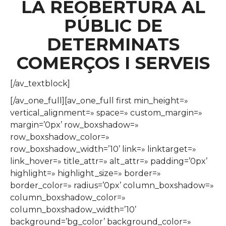
LA REOBERTURA AL
PÚBLIC DE
DETERMINATS
COMERÇOS I SERVEIS
[/av_textblock]
[/av_one_full][av_one_full first min_height=»
vertical_alignment=» space=» custom_margin=»
margin=’0px’ row_boxshadow=»
row_boxshadow_color=»
row_boxshadow_width=’10’ link=» linktarget=»
link_hover=» title_attr=» alt_attr=» padding=’0px’
highlight=» highlight_size=» border=»
border_color=» radius=’0px’ column_boxshadow=»
column_boxshadow_color=»
column_boxshadow_width=’10’
background=’bg_color’ background_color=»