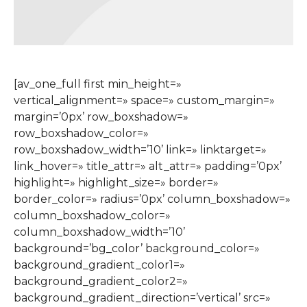
[av_one_full first min_height=»
vertical_alignment=» space=» custom_margin=»
margin=’0px’ row_boxshadow=»
row_boxshadow_color=»
row_boxshadow_width=’10’ link=» linktarget=»
link_hover=» title_attr=» alt_attr=» padding=’0px’
highlight=» highlight_size=» border=»
border_color=» radius=’0px’ column_boxshadow=»
column_boxshadow_color=»
column_boxshadow_width=’10’
background=’bg_color’ background_color=»
background_gradient_color1=»
background_gradient_color2=»
background_gradient_direction=’vertical’ src=»