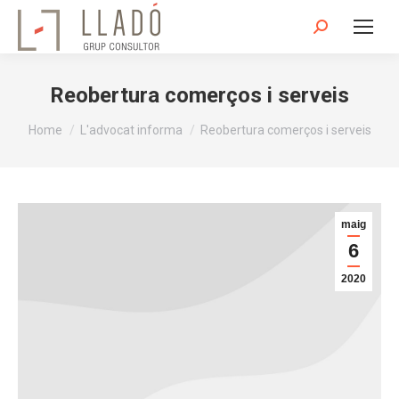
Search:
Reobertura comerços i serveis
You are here:
Home
L'advocat informa
Reobertura comerços i serveis
maig
6
2020