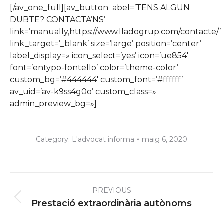
[/av_one_full][av_button label=’TENS ALGUN
DUBTE? CONTACTA’NS’
link=’manually,https://www.lladogrup.com/contacte/’
link_target=’_blank’ size=’large’ position=’center’
label_display=» icon_select=’yes’ icon=’ue854′
font=’entypo-fontello’ color=’theme-color’
custom_bg=’#444444′ custom_font=’#ffffff’
av_uid=’av-k9ss4g0o’ custom_class=»
admin_preview_bg=»]
Category:
L'advocat informa
maig 6, 2020
Post
PREVIOUS
navigation
Previous
Prestació extraordinària autònoms
post: