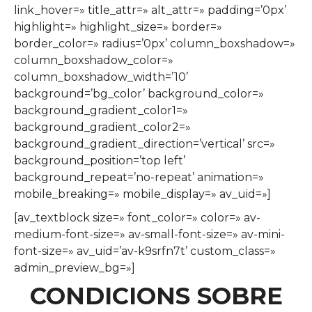
link_hover=» title_attr=» alt_attr=» padding=’0px’
highlight=» highlight_size=» border=»
border_color=» radius=’0px’ column_boxshadow=»
column_boxshadow_color=»
column_boxshadow_width=’10’
background=’bg_color’ background_color=»
background_gradient_color1=»
background_gradient_color2=»
background_gradient_direction=’vertical’ src=»
background_position=’top left’
background_repeat=’no-repeat’ animation=»
mobile_breaking=» mobile_display=» av_uid=»]
[av_textblock size=» font_color=» color=» av-
medium-font-size=» av-small-font-size=» av-mini-
font-size=» av_uid=’av-k9srfn7t’ custom_class=»
admin_preview_bg=»]
CONDICIONS SOBRE