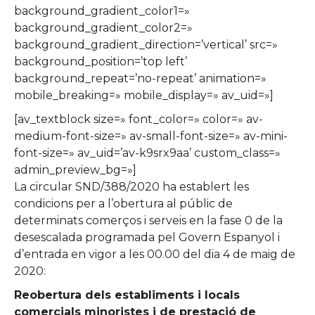
background_gradient_color1=»
background_gradient_color2=»
background_gradient_direction=’vertical’ src=»
background_position=’top left’
background_repeat=’no-repeat’ animation=»
mobile_breaking=» mobile_display=» av_uid=»]
[av_textblock size=» font_color=» color=» av-
medium-font-size=» av-small-font-size=» av-mini-
font-size=» av_uid=’av-k9srx9aa’ custom_class=»
admin_preview_bg=»]
La circular SND/388/2020 ha establert les
condicions per a l’obertura al públic de
determinats comerços i serveis en la fase 0 de la
desescalada programada pel Govern Espanyol i
d’entrada en vigor a les 00.00 del dia 4 de maig de
2020:
Reobertura dels establiments i locals
comercials minoristes i de prestació de