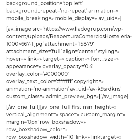
background_position=’top left’
background_repeat=’no-repeat’ animation=»
mobile_breaking=» mobile_display=» av_uid=»]
[av_image src=’https://www.lladogrup.com/wp-
content/uploads/ReaperturaComerciosHosteleria-
1000×667-1.jpg’ attachment=’15879′
attachment_size=’full’ align=’center’ styling=»
hover=» link=» target=» caption=» font_size=»
appearance=» overlay_opacity=’0.4′
overlay_color=’#000000′
overlay_text_color=’#ffffff’ copyright=»
animation=’no-animation’ av_uid=’av-k9srdkns’
custom_class=» admin_preview_bg=»][/av_image]
[/av_one_full][av_one_full first min_height=»
vertical_alignment=» space=» custom_margin=»
margin=’0px’ row_boxshadow=»
row_boxshadow_color=»
row_boxshadow_width=’10’ link=» linktarget=»