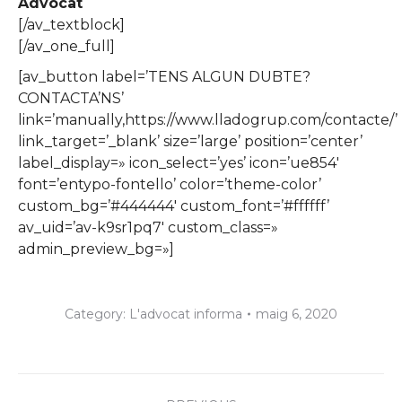
Advocat
[/av_textblock]
[/av_one_full]
[av_button label=’TENS ALGUN DUBTE?
CONTACTA’NS’
link=’manually,https://www.lladogrup.com/contacte/’
link_target=’_blank’ size=’large’ position=’center’
label_display=» icon_select=’yes’ icon=’ue854′
font=’entypo-fontello’ color=’theme-color’
custom_bg=’#444444′ custom_font=’#ffffff’
av_uid=’av-k9sr1pq7′ custom_class=»
admin_preview_bg=»]
Category:
L'advocat informa
maig 6, 2020
Post