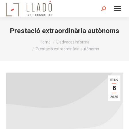
Search:
Prestació extraordinària autònoms
You are here:
Home
L'advocat informa
Prestació extraordinària autònoms
maig
6
2020