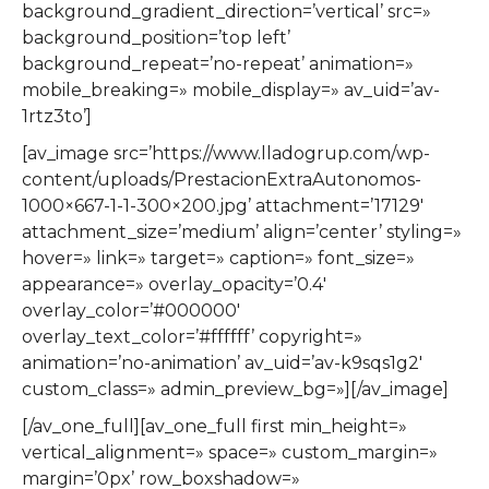
background_gradient_direction=’vertical’ src=»
background_position=’top left’
background_repeat=’no-repeat’ animation=»
mobile_breaking=» mobile_display=» av_uid=’av-
1rtz3to’]
[av_image src=’https://www.lladogrup.com/wp-
content/uploads/PrestacionExtraAutonomos-
1000×667-1-1-300×200.jpg’ attachment=’17129′
attachment_size=’medium’ align=’center’ styling=»
hover=» link=» target=» caption=» font_size=»
appearance=» overlay_opacity=’0.4′
overlay_color=’#000000′
overlay_text_color=’#ffffff’ copyright=»
animation=’no-animation’ av_uid=’av-k9sqs1g2′
custom_class=» admin_preview_bg=»][/av_image]
[/av_one_full][av_one_full first min_height=»
vertical_alignment=» space=» custom_margin=»
margin=’0px’ row_boxshadow=»