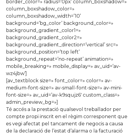
border_color=» radius=’0px’ column_boxshadow=»
column_boxshadow_color=»
column_boxshadow_width=’10’
background=’bg_color’ background_color=»
background_gradient_color1=»
background_gradient_color2=»
background_gradient_direction=’vertical’ src=»
background_position=’top left’
background_repeat=’no-repeat’ animation=»
mobile_breaking=» mobile_display=» av_uid=’av-
wz4jbw’]
[av_textblock size=» font_color=» color=» av-
medium-font-size=» av-small-font-size=» av-mini-
font-size=» av_uid=’av-k9squjz6′ custom_class=»
admin_preview_bg=»]
Té accés a la prestació qualsevol treballador per
compte propi inscrit en el règim corresponent que
es vegi afectat pel tancament de negocis a causa
de la declaració de l’estat d’alarma o la facturació