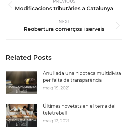
PREVIOUS
navigation
Previous
Modificacions tributàries a Catalunya
post:
NEXT
Next
Reobertura comerços i serveis
post:
Related Posts
Anul·lada una hipoteca multidivisa
per falta de transparència
maig 19, 2021
Últimes novetats en el tema del
teletreball
maig 12, 2021