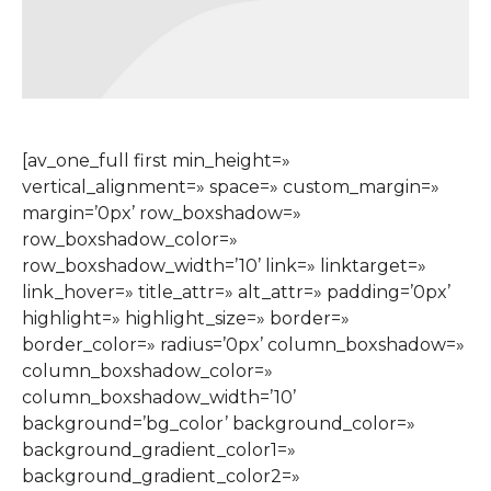
[av_one_full first min_height=»
vertical_alignment=» space=» custom_margin=»
margin=’0px’ row_boxshadow=»
row_boxshadow_color=»
row_boxshadow_width=’10’ link=» linktarget=»
link_hover=» title_attr=» alt_attr=» padding=’0px’
highlight=» highlight_size=» border=»
border_color=» radius=’0px’ column_boxshadow=»
column_boxshadow_color=»
column_boxshadow_width=’10’
background=’bg_color’ background_color=»
background_gradient_color1=»
background_gradient_color2=»