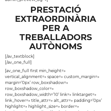
PRESTACIÓ
EXTRAORDINÀRIA
PER A
TREBALLADORS
AUTÒNOMS
[/av_textblock]
[/av_one_full]
[av_one_full first min_height=»
vertical_alignment=» space=» custom_margin=»
margin=’0px’ row_boxshadow=»
row_boxshadow_color=»
row_boxshadow_width=’10’ link=» linktarget=»
link_hover=» title_attr=» alt_attr=» padding=’0px’
highlight=» highlight_size=» border=»