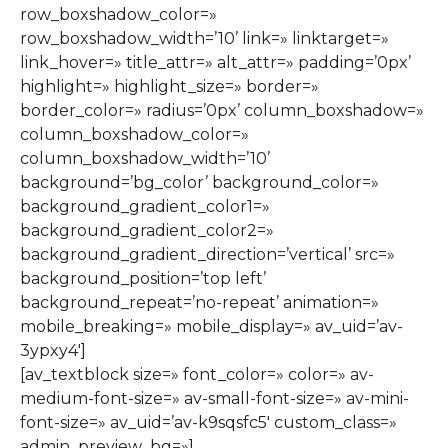
row_boxshadow_color=»
row_boxshadow_width=’10’ link=» linktarget=»
link_hover=» title_attr=» alt_attr=» padding=’0px’
highlight=» highlight_size=» border=»
border_color=» radius=’0px’ column_boxshadow=»
column_boxshadow_color=»
column_boxshadow_width=’10’
background=’bg_color’ background_color=»
background_gradient_color1=»
background_gradient_color2=»
background_gradient_direction=’vertical’ src=»
background_position=’top left’
background_repeat=’no-repeat’ animation=»
mobile_breaking=» mobile_display=» av_uid=’av-
3ypxy4′]
[av_textblock size=» font_color=» color=» av-
medium-font-size=» av-small-font-size=» av-mini-
font-size=» av_uid=’av-k9sqsfc5′ custom_class=»
admin_preview_bg=»]